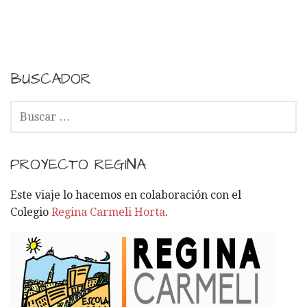
BUSCADOR
B
U
S
C
PROYECTO REGINA
A
R
Este viaje lo hacemos en colaboración con el
:
Colegio
Regina Carmeli Horta
.