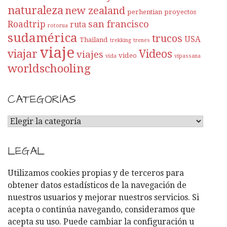
naturaleza
new zealand
perhentian
proyectos
san francisco
Roadtrip
ruta
rotorua
sudamérica
trucos
USA
Thailand
trekking
trenes
viaje
viajar
Videos
viajes
video
vida
vipassana
worldschooling
CATEGORÍAS
C
A
T
LEGAL
E
G
Utilizamos cookies propias y de terceros para
O
obtener datos estadísticos de la navegación de
R
nuestros usuarios y mejorar nuestros servicios. Si
Í
acepta o continúa navegando, consideramos que
A
acepta su uso. Puede cambiar la configuración u