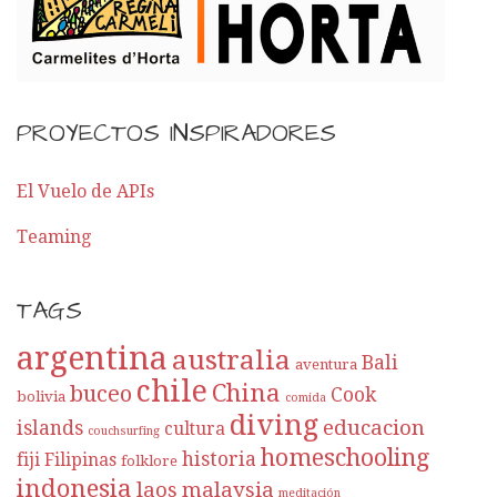
PROYECTOS INSPIRADORES
El Vuelo de APIs
Teaming
TAGS
argentina
australia
Bali
aventura
chile
China
buceo
Cook
bolivia
comida
diving
educacion
islands
cultura
couchsurfing
homeschooling
historia
fiji
Filipinas
folklore
indonesia
laos
malaysia
meditación