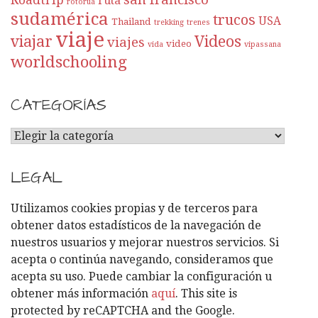
Roadtrip
ruta
rotorua
sudamérica
trucos
USA
Thailand
trekking
trenes
viaje
viajar
Videos
viajes
video
vida
vipassana
worldschooling
CATEGORÍAS
C
A
T
LEGAL
E
G
Utilizamos cookies propias y de terceros para
O
obtener datos estadísticos de la navegación de
R
nuestros usuarios y mejorar nuestros servicios. Si
Í
acepta o continúa navegando, consideramos que
A
acepta su uso. Puede cambiar la configuración u
S
obtener más información
aquí
. This site is
protected by reCAPTCHA and the Google.