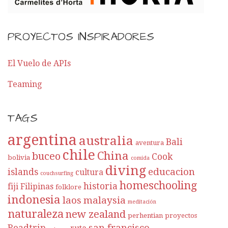
PROYECTOS INSPIRADORES
El Vuelo de APIs
Teaming
TAGS
argentina
australia
Bali
aventura
chile
China
buceo
Cook
bolivia
comida
diving
educacion
islands
cultura
couchsurfing
homeschooling
historia
fiji
Filipinas
folklore
indonesia
laos
malaysia
meditación
naturaleza
new zealand
perhentian
proyectos
san francisco