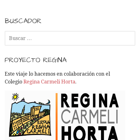
BUSCADOR
B
U
S
C
PROYECTO REGINA
A
R
Este viaje lo hacemos en colaboración con el
:
Colegio
Regina Carmeli Horta
.