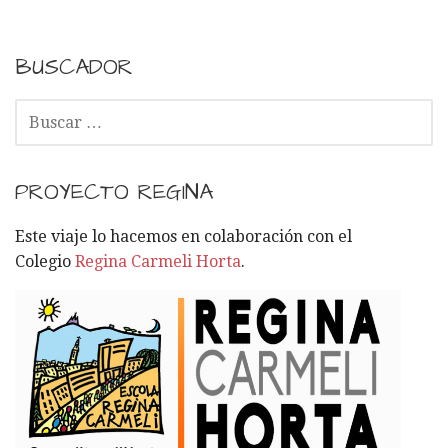
BUSCADOR
B
U
S
C
PROYECTO REGINA
A
R
Este viaje lo hacemos en colaboración con el
:
Colegio
Regina Carmeli Horta
.