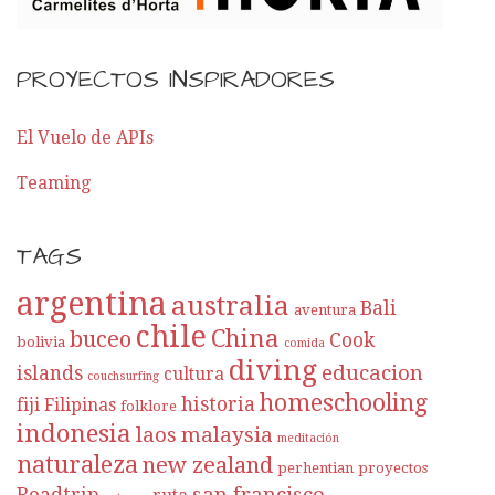
PROYECTOS INSPIRADORES
El Vuelo de APIs
Teaming
TAGS
argentina
australia
Bali
aventura
chile
China
buceo
Cook
bolivia
comida
diving
educacion
islands
cultura
couchsurfing
homeschooling
historia
fiji
Filipinas
folklore
indonesia
laos
malaysia
meditación
naturaleza
new zealand
perhentian
proyectos
san francisco