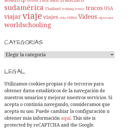
Roadtrip
ruta
rotorua
sudamérica
trucos
USA
Thailand
trekking
trenes
viaje
viajar
Videos
viajes
video
vida
vipassana
worldschooling
CATEGORÍAS
C
A
T
LEGAL
E
G
Utilizamos cookies propias y de terceros para
O
obtener datos estadísticos de la navegación de
R
nuestros usuarios y mejorar nuestros servicios. Si
Í
acepta o continúa navegando, consideramos que
A
acepta su uso. Puede cambiar la configuración u
S
obtener más información
aquí
. This site is
protected by reCAPTCHA and the Google.