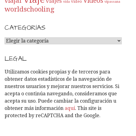
viajar
Videos
viajes
video
vida
vipassana
worldschooling
CATEGORÍAS
C
A
T
LEGAL
E
G
Utilizamos cookies propias y de terceros para
O
obtener datos estadísticos de la navegación de
R
nuestros usuarios y mejorar nuestros servicios. Si
Í
acepta o continúa navegando, consideramos que
A
acepta su uso. Puede cambiar la configuración u
S
obtener más información
aquí
. This site is
protected by reCAPTCHA and the Google.