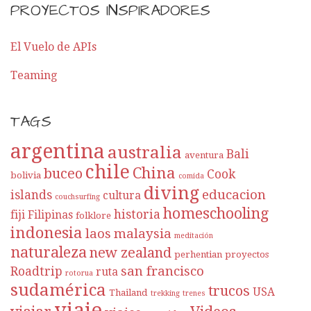
PROYECTOS INSPIRADORES
El Vuelo de APIs
Teaming
TAGS
argentina
australia
Bali
aventura
chile
China
buceo
Cook
bolivia
comida
diving
educacion
islands
cultura
couchsurfing
homeschooling
historia
fiji
Filipinas
folklore
indonesia
laos
malaysia
meditación
naturaleza
new zealand
perhentian
proyectos
san francisco
Roadtrip
ruta
rotorua
sudamérica
trucos
USA
Thailand
trekking
trenes
viaje