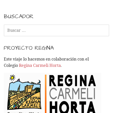
BUSCADOR
B
U
S
C
PROYECTO REGINA
A
R
Este viaje lo hacemos en colaboración con el
:
Colegio
Regina Carmeli Horta
.