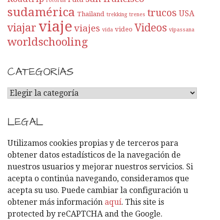
rotorua
sudamérica
trucos
USA
Thailand
trekking
trenes
viaje
viajar
Videos
viajes
video
vida
vipassana
worldschooling
CATEGORÍAS
C
A
T
LEGAL
E
G
Utilizamos cookies propias y de terceros para
O
obtener datos estadísticos de la navegación de
R
nuestros usuarios y mejorar nuestros servicios. Si
Í
acepta o continúa navegando, consideramos que
A
acepta su uso. Puede cambiar la configuración u
S
obtener más información
aquí
. This site is
protected by reCAPTCHA and the Google.