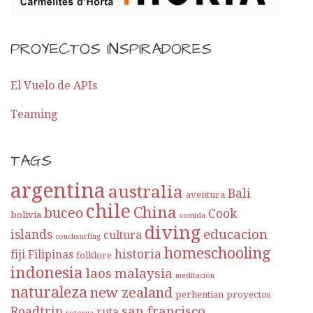
PROYECTOS INSPIRADORES
El Vuelo de APIs
Teaming
TAGS
argentina
australia
Bali
aventura
chile
China
buceo
Cook
bolivia
comida
diving
educacion
islands
cultura
couchsurfing
homeschooling
historia
fiji
Filipinas
folklore
indonesia
laos
malaysia
meditación
naturaleza
new zealand
perhentian
proyectos
san francisco
Roadtrip
ruta