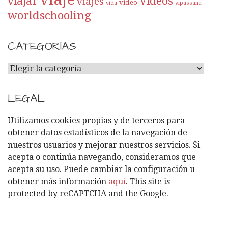
viajar
Videos
viajes
video
vida
vipassana
worldschooling
CATEGORÍAS
C
A
T
LEGAL
E
G
Utilizamos cookies propias y de terceros para
O
obtener datos estadísticos de la navegación de
R
nuestros usuarios y mejorar nuestros servicios. Si
Í
acepta o continúa navegando, consideramos que
A
acepta su uso. Puede cambiar la configuración u
S
obtener más información
aquí
. This site is
protected by reCAPTCHA and the Google.