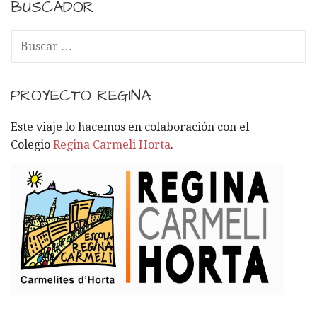
BUSCADOR
B
U
S
C
PROYECTO REGINA
A
R
Este viaje lo hacemos en colaboración con el
:
Colegio
Regina Carmeli Horta
.