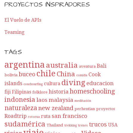
PROYECTOS INSPIRADORES
El Vuelo de APIs
Teaming
TAGS
argentina
australia
Bali
aventura
chile
China
buceo
Cook
bolivia
comida
diving
educacion
islands
cultura
couchsurfing
homeschooling
historia
fiji
Filipinas
folklore
indonesia
laos
malaysia
meditación
naturaleza
new zealand
perhentian
proyectos
san francisco
Roadtrip
ruta
rotorua
sudamérica
trucos
USA
Thailand
trekking
trenes
viaje