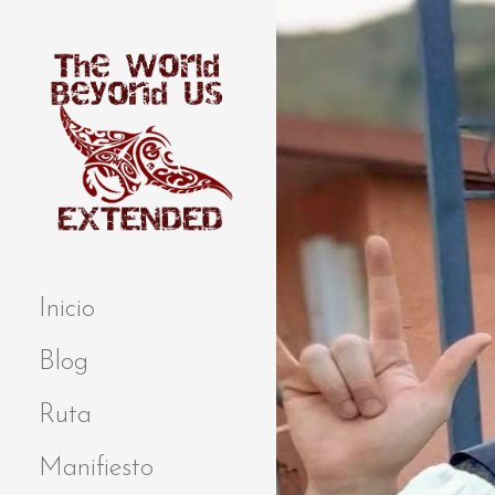
S
a
l
t
a
r
a
l
c
o
Extended
THE WORLD
n
BEYOND US
t
Inicio
e
n
Blog
i
d
Ruta
o
Manifiesto