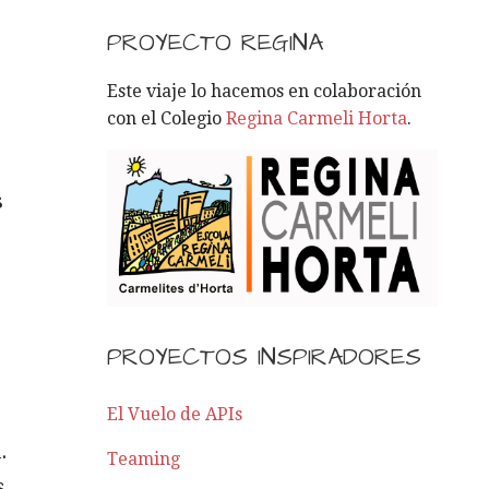
S
C
PROYECTO REGINA
A
R
Este viaje lo hacemos en colaboración
:
con el Colegio
Regina Carmeli Horta
.
s
PROYECTOS INSPIRADORES
El Vuelo de APIs
.
Teaming
s,