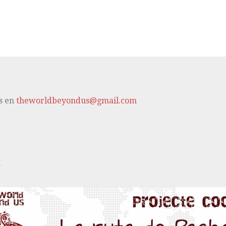
s en
theworldbeyondus@gmail.com
m