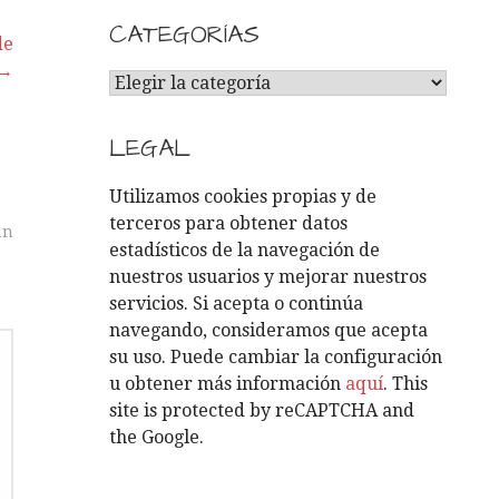
CATEGORÍAS
de
 →
C
A
T
LEGAL
E
G
Utilizamos cookies propias y de
O
terceros para obtener datos
án
R
estadísticos de la navegación de
Í
nuestros usuarios y mejorar nuestros
A
servicios. Si acepta o continúa
S
navegando, consideramos que acepta
su uso. Puede cambiar la configuración
u obtener más información
aquí
. This
site is protected by reCAPTCHA and
the Google.