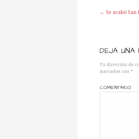
← Se acabó San 
N
a
DEJA UNA
v
Tu dirección de c
marcados con
*
e
COMENTARIO
g
a