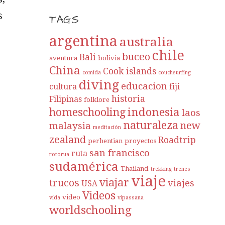
s
TAGS
argentina
australia
chile
buceo
Bali
aventura
bolivia
China
Cook islands
comida
couchsurfing
diving
educacion
cultura
fiji
historia
Filipinas
folklore
indonesia
homeschooling
laos
naturaleza
new
malaysia
meditación
zealand
Roadtrip
perhentian
proyectos
san francisco
ruta
rotorua
sudamérica
Thailand
trekking
trenes
viaje
viajar
trucos
viajes
USA
Videos
video
vida
vipassana
worldschooling