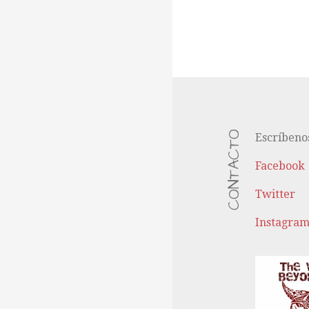
e
n
t
r
CONTACTO
Escríbeno
Facebook
a
Twitter
d
Instagra
a