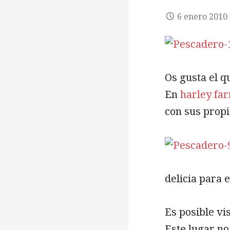
6 enero 2010
Os gusta el q
En
harley fa
con sus prop
delicia para e
Es posible vis
Este lugar no