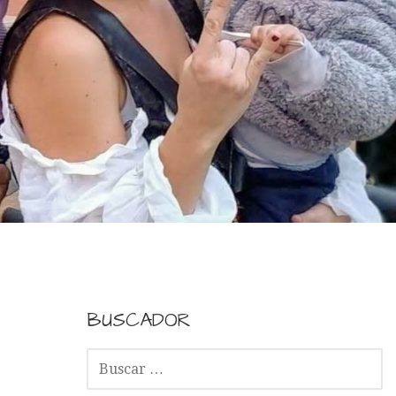
BUSCADOR
B
U