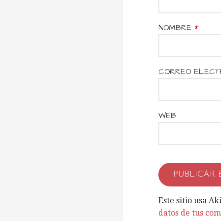
c
NOMBRE
*
i
CORREO ELECT
ó
n
WEB
d
e
Este sitio usa A
datos de tus com