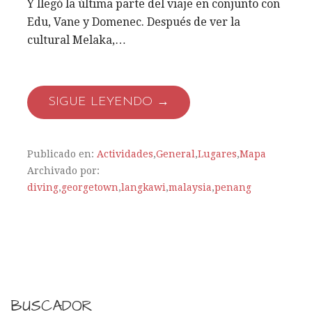
Y llegó la última parte del viaje en conjunto con
Edu, Vane y Domenec. Después de ver la
cultural Melaka,…
SIGUE LEYENDO →
Publicado en:
Actividades
,
General
,
Lugares
,
Mapa
Archivado por:
diving
,
georgetown
,
langkawi
,
malaysia
,
penang
BUSCADOR