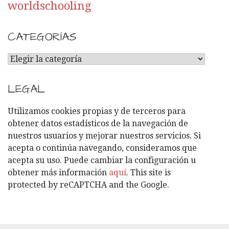
worldschooling
CATEGORÍAS
C
A
T
LEGAL
E
G
Utilizamos cookies propias y de terceros para
O
obtener datos estadísticos de la navegación de
R
nuestros usuarios y mejorar nuestros servicios. Si
Í
acepta o continúa navegando, consideramos que
A
acepta su uso. Puede cambiar la configuración u
S
obtener más información
aquí
. This site is
protected by reCAPTCHA and the Google.