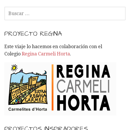
B
U
S
C
PROYECTO REGINA
A
R
Este viaje lo hacemos en colaboración con el
:
Colegio
Regina Carmeli Horta
.
PROYECTOS INSPIRADORES