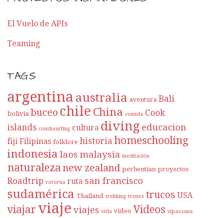
El Vuelo de APIs
Teaming
TAGS
argentina
australia
Bali
aventura
chile
China
buceo
Cook
bolivia
comida
diving
educacion
islands
cultura
couchsurfing
homeschooling
historia
fiji
Filipinas
folklore
indonesia
laos
malaysia
meditación
naturaleza
new zealand
perhentian
proyectos
san francisco
Roadtrip
ruta
rotorua
sudamérica
trucos
USA
Thailand
trekking
trenes
viaje
viajar
Videos
viajes
video
vida
vipassana