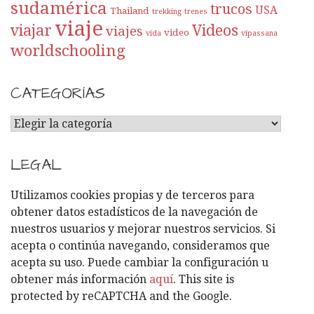
sudamérica
trucos
USA
Thailand
trekking
trenes
viaje
viajar
Videos
viajes
video
vida
vipassana
worldschooling
CATEGORÍAS
C
A
T
LEGAL
E
G
Utilizamos cookies propias y de terceros para
O
obtener datos estadísticos de la navegación de
R
nuestros usuarios y mejorar nuestros servicios. Si
Í
acepta o continúa navegando, consideramos que
A
acepta su uso. Puede cambiar la configuración u
S
obtener más información
aquí
. This site is
protected by reCAPTCHA and the Google.