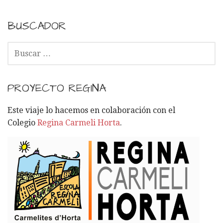
BUSCADOR
B
U
S
C
PROYECTO REGINA
A
R
Este viaje lo hacemos en colaboración con el
:
Colegio
Regina Carmeli Horta
.