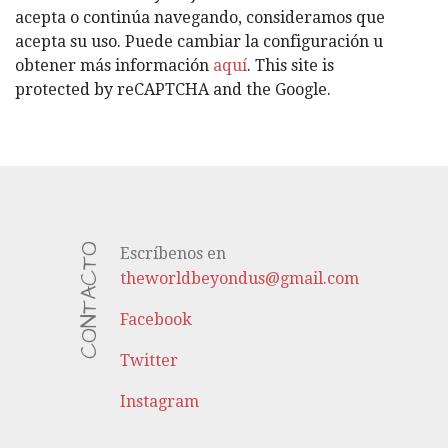
Í
acepta o continúa navegando, consideramos que
A
acepta su uso. Puede cambiar la configuración u
S
obtener más información
aquí
. This site is
protected by reCAPTCHA and the Google.
CONTACTO
Escríbenos en
theworldbeyondus@gmail.com
Facebook
Twitter
Instagram