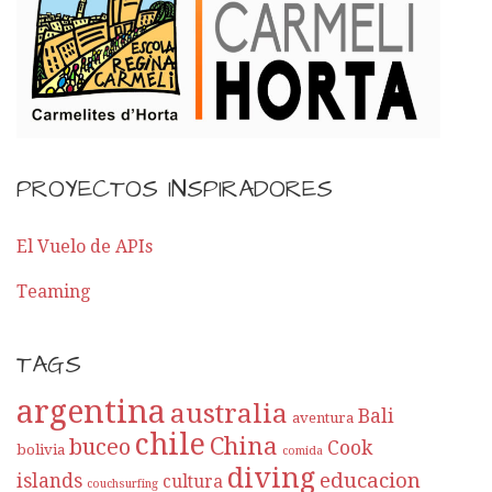
PROYECTOS INSPIRADORES
El Vuelo de APIs
Teaming
TAGS
argentina
australia
Bali
aventura
chile
China
buceo
Cook
bolivia
comida
diving
educacion
islands
cultura
couchsurfing