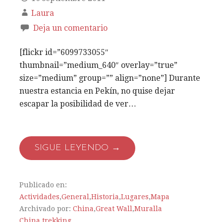
Laura
Deja un comentario
[flickr id=”6099733055″
thumbnail=”medium_640″ overlay=”true”
size=”medium” group=”” align=”none”] Durante
nuestra estancia en Pekín, no quise dejar
escapar la posibilidad de ver…
SIGUE LEYENDO →
Publicado en:
Actividades
,
General
,
Historia
,
Lugares
,
Mapa
Archivado por:
China
,
Great Wall
,
Muralla
China
,
trekking