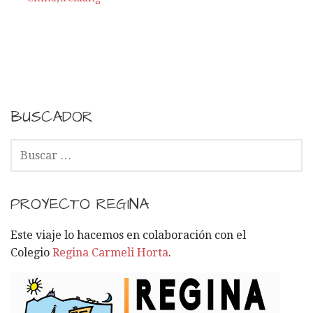
BUSCADOR
B
U
S
C
PROYECTO REGINA
A
R
Este viaje lo hacemos en colaboración con el
:
Colegio
Regina Carmeli Horta
.