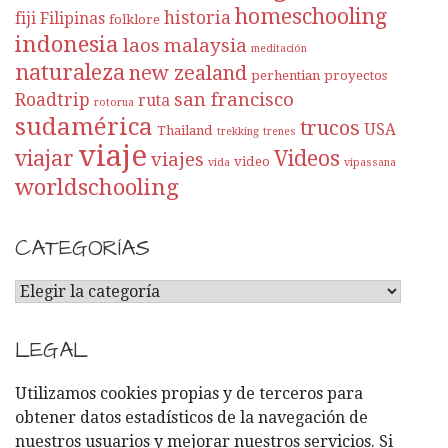
homeschooling
historia
fiji
Filipinas
folklore
indonesia
laos
malaysia
meditación
naturaleza
new zealand
perhentian
proyectos
san francisco
Roadtrip
ruta
rotorua
sudamérica
trucos
USA
Thailand
trekking
trenes
viaje
viajar
Videos
viajes
video
vida
vipassana
worldschooling
CATEGORÍAS
C
A
T
LEGAL
E
G
Utilizamos cookies propias y de terceros para
O
obtener datos estadísticos de la navegación de
R
nuestros usuarios y mejorar nuestros servicios. Si