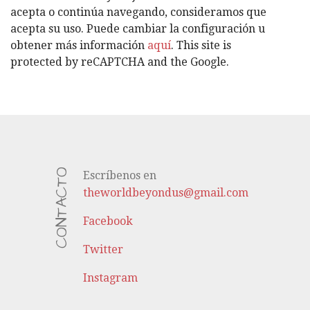
Í
acepta o continúa navegando, consideramos que
A
acepta su uso. Puede cambiar la configuración u
S
obtener más información
aquí
. This site is
protected by reCAPTCHA and the Google.
CONTACTO
Escríbenos en
theworldbeyondus@gmail.com
Facebook
Twitter
Instagram