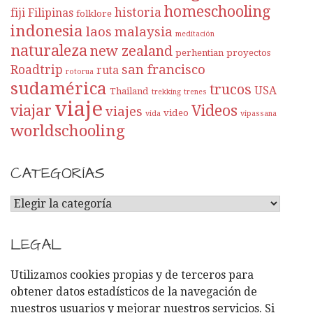
homeschooling
historia
fiji
Filipinas
folklore
indonesia
laos
malaysia
meditación
naturaleza
new zealand
perhentian
proyectos
san francisco
Roadtrip
ruta
rotorua
sudamérica
trucos
USA
Thailand
trekking
trenes
viaje
viajar
Videos
viajes
video
vida
vipassana
worldschooling
CATEGORÍAS
C
A
T
LEGAL
E
G
Utilizamos cookies propias y de terceros para
O
obtener datos estadísticos de la navegación de
R
nuestros usuarios y mejorar nuestros servicios. Si