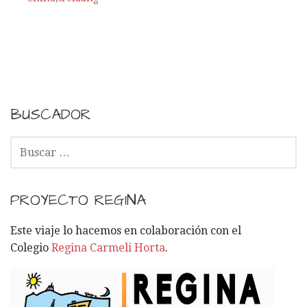
BUSCADOR
B
U
S
C
PROYECTO REGINA
A
R
Este viaje lo hacemos en colaboración con el
:
Colegio
Regina Carmeli Horta
.