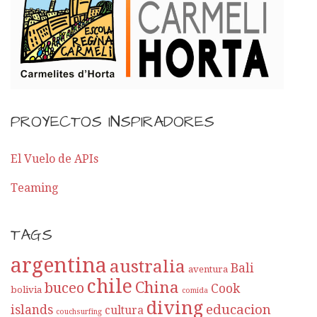
PROYECTOS INSPIRADORES
El Vuelo de APIs
Teaming
TAGS
argentina
australia
Bali
aventura
chile
China
buceo
Cook
bolivia
comida
diving
educacion
islands
cultura
couchsurfing