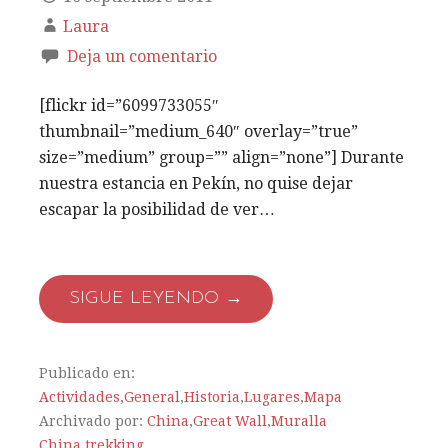
Laura
Deja un comentario
[flickr id=”6099733055″
thumbnail=”medium_640″ overlay=”true”
size=”medium” group=”” align=”none”] Durante
nuestra estancia en Pekín, no quise dejar
escapar la posibilidad de ver…
SIGUE LEYENDO →
Publicado en:
Actividades
,
General
,
Historia
,
Lugares
,
Mapa
Archivado por:
China
,
Great Wall
,
Muralla
China
,
trekking