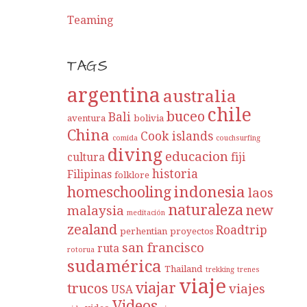
Teaming
TAGS
argentina
australia
chile
buceo
Bali
aventura
bolivia
China
Cook islands
comida
couchsurfing
diving
educacion
cultura
fiji
historia
Filipinas
folklore
indonesia
homeschooling
laos
naturaleza
new
malaysia
meditación
zealand
Roadtrip
perhentian
proyectos
san francisco
ruta
rotorua
sudamérica
Thailand
trekking
trenes
viaje
viajar
trucos
viajes
USA
Videos