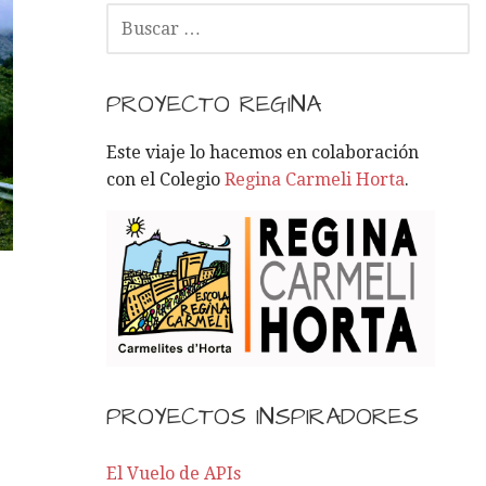
B
U
S
C
PROYECTO REGINA
A
R
Este viaje lo hacemos en colaboración
:
con el Colegio
Regina Carmeli Horta
.
PROYECTOS INSPIRADORES
El Vuelo de APIs