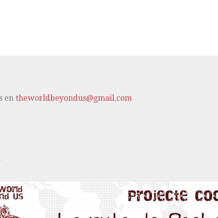
s en
theworldbeyondus@gmail.com
m