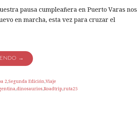
uestra pausa cumpleañera en Puerto Varas nos
uevo en marcha, esta vez para cruzar el
YENDO →
a 2
,
Segunda Edición
,
Viaje
gentina
,
dinosaurios
,
Roadtrip
,
ruta25