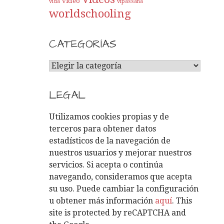
video
vida
vipassana
worldschooling
CATEGORÍAS
C
A
T
LEGAL
E
G
Utilizamos cookies propias y de
O
terceros para obtener datos
R
estadísticos de la navegación de
Í
nuestros usuarios y mejorar nuestros
A
servicios. Si acepta o continúa
S
navegando, consideramos que acepta
su uso. Puede cambiar la configuración
u obtener más información
aquí
. This
site is protected by reCAPTCHA and