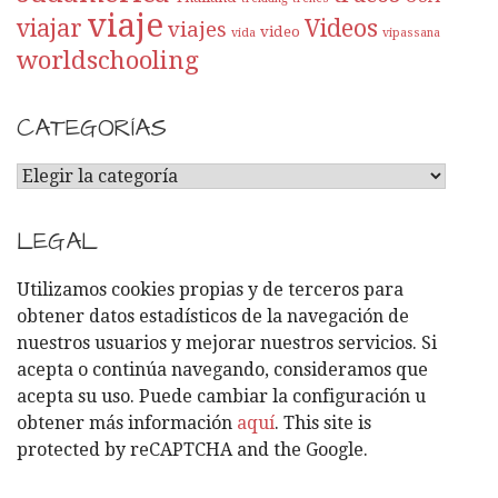
viaje
viajar
Videos
viajes
video
vida
vipassana
worldschooling
CATEGORÍAS
C
A
T
LEGAL
E
G
Utilizamos cookies propias y de terceros para
O
obtener datos estadísticos de la navegación de
R
nuestros usuarios y mejorar nuestros servicios. Si
Í
acepta o continúa navegando, consideramos que
A
acepta su uso. Puede cambiar la configuración u
S
obtener más información
aquí
. This site is
protected by reCAPTCHA and the Google.