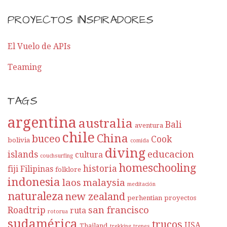
PROYECTOS INSPIRADORES
El Vuelo de APIs
Teaming
TAGS
argentina
australia
Bali
aventura
chile
China
buceo
Cook
bolivia
comida
diving
educacion
islands
cultura
couchsurfing
homeschooling
historia
fiji
Filipinas
folklore
indonesia
laos
malaysia
meditación
naturaleza
new zealand
perhentian
proyectos
san francisco
Roadtrip
ruta
rotorua
sudamérica
trucos
USA
Thailand
trekking
trenes