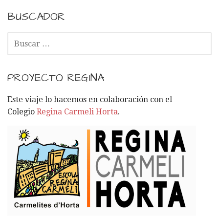
BUSCADOR
B
U
S
C
PROYECTO REGINA
A
R
Este viaje lo hacemos en colaboración con el
:
Colegio
Regina Carmeli Horta
.