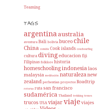
Teaming
TAGS
argentina
australia
chile
buceo
Bali
aventura
bolivia
China
Cook islands
comida
couchsurfing
diving
educacion
cultura
fiji
historia
Filipinas
folklore
indonesia
homeschooling
laos
naturaleza
new
malaysia
meditación
zealand
Roadtrip
perhentian
proyectos
san francisco
ruta
rotorua
sudamérica
Thailand
trekking
trenes
viaje
viajar
trucos
viajes
USA
Videos