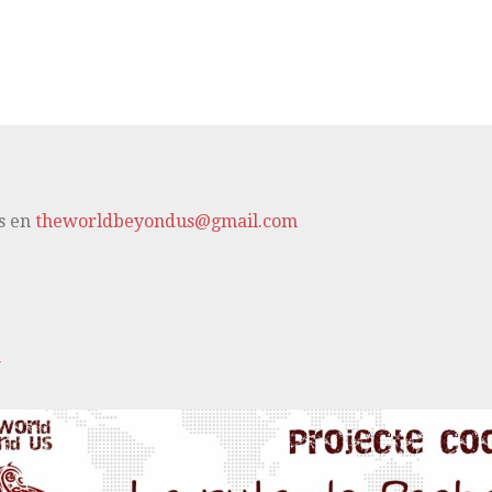
s en
theworldbeyondus@gmail.com
m