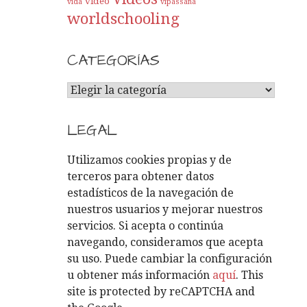
video
vida
vipassana
worldschooling
CATEGORÍAS
C
A
T
LEGAL
E
G
Utilizamos cookies propias y de
O
terceros para obtener datos
R
estadísticos de la navegación de
Í
nuestros usuarios y mejorar nuestros
A
servicios. Si acepta o continúa
S
navegando, consideramos que acepta
su uso. Puede cambiar la configuración
u obtener más información
aquí
. This
site is protected by reCAPTCHA and