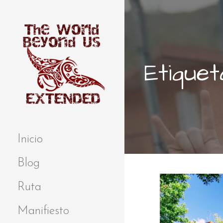
S
a
l
t
a
Etiquet
r
a
l
c
o
Extended
THE WORLD
n
BEYOND US
t
Inicio
e
n
Blog
i
d
Ruta
o
Manifiesto