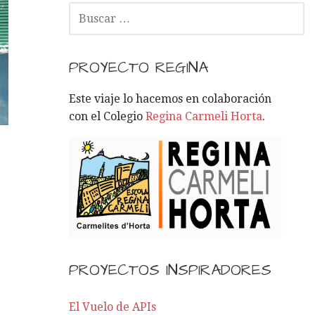
B
U
S
C
PROYECTO REGINA
A
R
Este viaje lo hacemos en colaboración
:
con el Colegio
Regina Carmeli Horta
.
PROYECTOS INSPIRADORES
El Vuelo de APIs