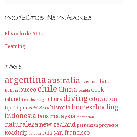
PROYECTOS INSPIRADORES
El Vuelo de APIs
Teaming
TAGS
argentina
australia
Bali
aventura
chile
China
buceo
Cook
bolivia
comida
diving
educacion
islands
cultura
couchsurfing
homeschooling
historia
fiji
Filipinas
folklore
indonesia
laos
malaysia
meditación
naturaleza
new zealand
perhentian
proyectos
san francisco
Roadtrip
ruta
rotorua