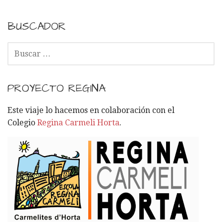
BUSCADOR
B
U
S
C
PROYECTO REGINA
A
R
Este viaje lo hacemos en colaboración con el
:
Colegio
Regina Carmeli Horta
.