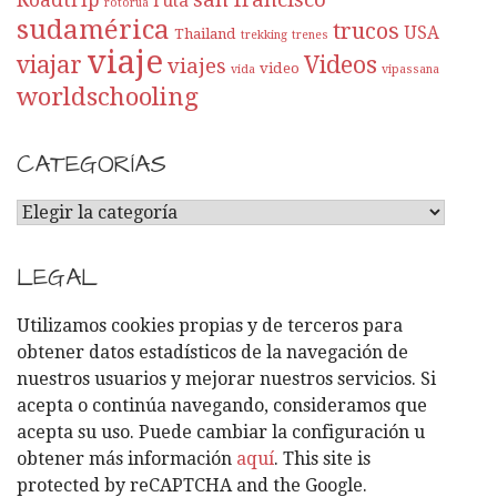
Roadtrip
ruta
rotorua
sudamérica
trucos
USA
Thailand
trekking
trenes
viaje
viajar
Videos
viajes
video
vida
vipassana
worldschooling
CATEGORÍAS
C
A
T
LEGAL
E
G
Utilizamos cookies propias y de terceros para
O
obtener datos estadísticos de la navegación de
R
nuestros usuarios y mejorar nuestros servicios. Si
Í
acepta o continúa navegando, consideramos que
A
acepta su uso. Puede cambiar la configuración u
S
obtener más información
aquí
. This site is
protected by reCAPTCHA and the Google.