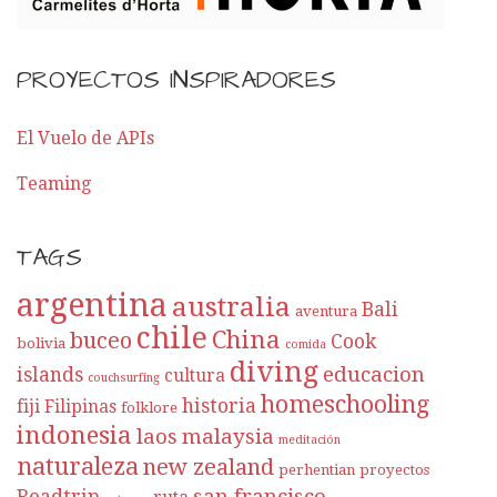
PROYECTOS INSPIRADORES
El Vuelo de APIs
Teaming
TAGS
argentina
australia
Bali
aventura
chile
China
buceo
Cook
bolivia
comida
diving
educacion
islands
cultura
couchsurfing
homeschooling
historia
fiji
Filipinas
folklore
indonesia
laos
malaysia
meditación
naturaleza
new zealand
perhentian
proyectos
san francisco