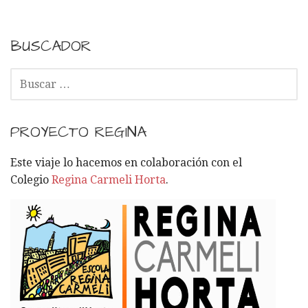
BUSCADOR
B
U
S
C
PROYECTO REGINA
A
R
Este viaje lo hacemos en colaboración con el
:
Colegio
Regina Carmeli Horta
.