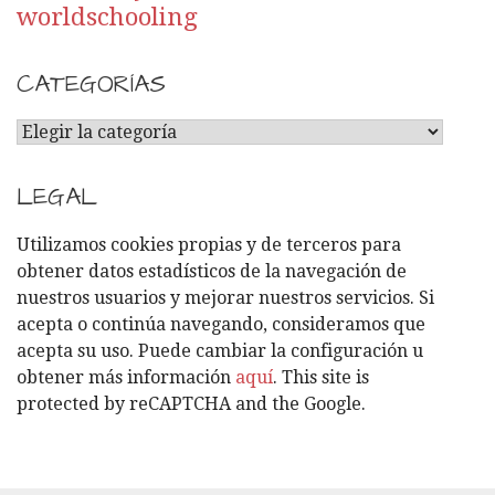
worldschooling
CATEGORÍAS
C
A
T
LEGAL
E
G
Utilizamos cookies propias y de terceros para
O
obtener datos estadísticos de la navegación de
R
nuestros usuarios y mejorar nuestros servicios. Si
Í
acepta o continúa navegando, consideramos que
A
acepta su uso. Puede cambiar la configuración u
S
obtener más información
aquí
. This site is
protected by reCAPTCHA and the Google.