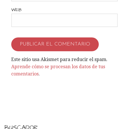
n
WEB
t
r
a
d
Este sitio usa Akismet para reducir el spam.
a
Aprende cómo se procesan los datos de tus
s
comentarios
.
BUSCADOR