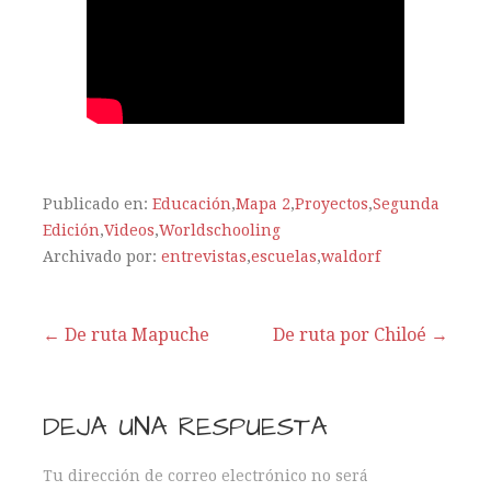
Publicado en:
Educación
,
Mapa 2
,
Proyectos
,
Segunda
Edición
,
Videos
,
Worldschooling
Archivado por:
entrevistas
,
escuelas
,
waldorf
← De ruta Mapuche
De ruta por Chiloé →
N
a
DEJA UNA RESPUESTA
v
Tu dirección de correo electrónico no será