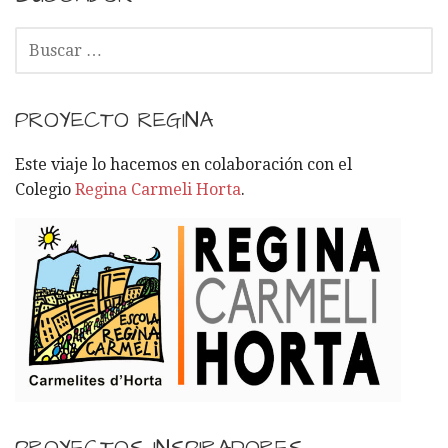
B
U
S
C
PROYECTO REGINA
A
R
Este viaje lo hacemos en colaboración con el
:
Colegio
Regina Carmeli Horta
.