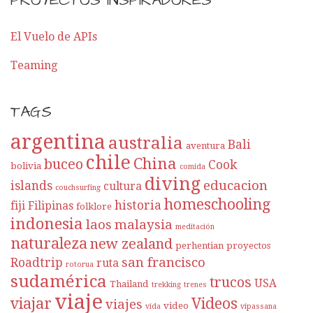
PROYECTOS INSPIRADORES
El Vuelo de APIs
Teaming
TAGS
argentina
australia
Bali
aventura
chile
China
buceo
Cook
bolivia
comida
diving
educacion
islands
cultura
couchsurfing
homeschooling
historia
fiji
Filipinas
folklore
indonesia
laos
malaysia
meditación
naturaleza
new zealand
perhentian
proyectos
san francisco
Roadtrip
ruta
rotorua
sudamérica
trucos
USA
Thailand
trekking
trenes
viaje
viajar
Videos
viajes
video
vida
vipassana