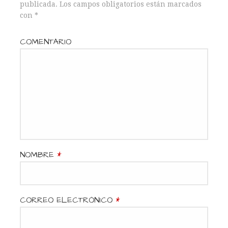
publicada.
Los campos obligatorios están marcados
e
con
*
g
COMENTARIO
a
c
i
ó
n
NOMBRE
*
d
e
CORREO ELECTRÓNICO
*
e