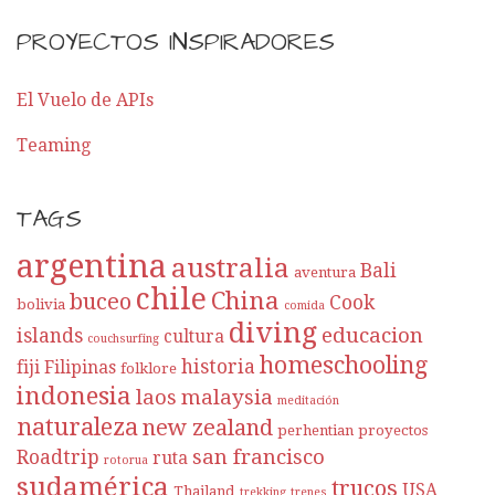
PROYECTOS INSPIRADORES
El Vuelo de APIs
Teaming
TAGS
argentina
australia
Bali
aventura
chile
China
buceo
Cook
bolivia
comida
diving
educacion
islands
cultura
couchsurfing
homeschooling
historia
fiji
Filipinas
folklore
indonesia
laos
malaysia
meditación
naturaleza
new zealand
perhentian
proyectos
san francisco
Roadtrip
ruta
rotorua
sudamérica
trucos
USA
Thailand
trekking
trenes