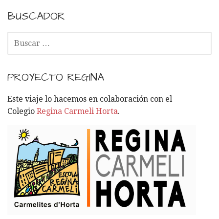
BUSCADOR
B
U
S
C
PROYECTO REGINA
A
R
Este viaje lo hacemos en colaboración con el
:
Colegio
Regina Carmeli Horta
.