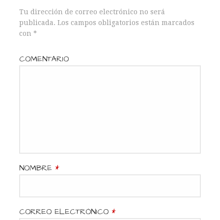
Tu dirección de correo electrónico no será
e
publicada.
Los campos obligatorios están marcados
con
*
g
a
COMENTARIO
c
i
ó
n
d
NOMBRE
*
e
e
CORREO ELECTRÓNICO
*