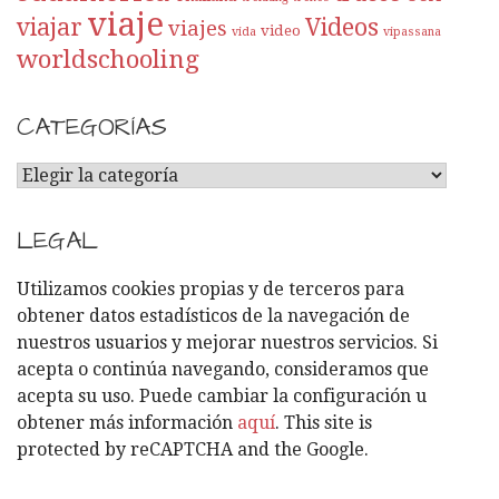
viaje
viajar
Videos
viajes
video
vida
vipassana
worldschooling
CATEGORÍAS
C
A
T
LEGAL
E
G
Utilizamos cookies propias y de terceros para
O
obtener datos estadísticos de la navegación de
R
nuestros usuarios y mejorar nuestros servicios. Si
Í
acepta o continúa navegando, consideramos que
A
acepta su uso. Puede cambiar la configuración u
S
obtener más información
aquí
. This site is
protected by reCAPTCHA and the Google.