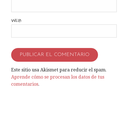
n
t
WEB
r
a
d
a
Este sitio usa Akismet para reducir el spam.
Aprende cómo se procesan los datos de tus
s
comentarios
.