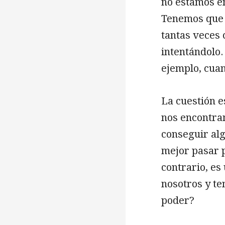
no estamos en
Tenemos que 
tantas veces 
intentándolo.
ejemplo, cuan
La cuestión e
nos encontra
conseguir alg
mejor pasar p
contrario, e
nosotros y t
poder?