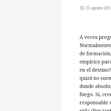
25 agosto 20
A veces pregu
Normalmente,
de formación,
empírico par
en el destino
quizá no suen
donde absolu
fuego. Si, cre
responsable d
vida (Por tan