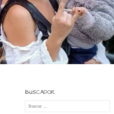
BUSCADOR
B
U