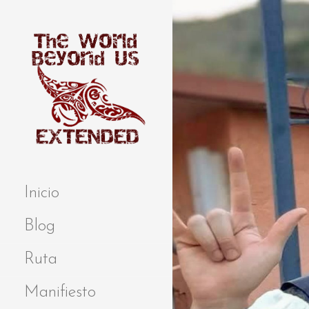
S
a
l
t
a
r
a
l
c
o
Extended
THE WORLD
n
BEYOND US
t
Inicio
e
n
Blog
i
d
Ruta
o
Manifiesto