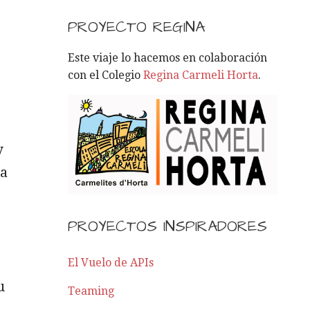
S
C
PROYECTO REGINA
A
R
Este viaje lo hacemos en colaboración
:
con el Colegio
Regina Carmeli Horta
.
y
ea
,
PROYECTOS INSPIRADORES
El Vuelo de APIs
u
Teaming