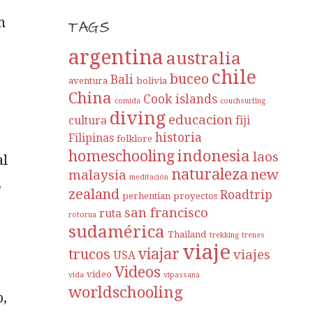
n
TAGS
argentina
australia
chile
buceo
Bali
aventura
bolivia
China
Cook islands
comida
couchsurfing
diving
educacion
cultura
fiji
historia
Filipinas
folklore
indonesia
homeschooling
laos
al
naturaleza
new
malaysia
meditación
,
zealand
Roadtrip
perhentian
proyectos
san francisco
ruta
rotorua
sudamérica
Thailand
trekking
trenes
viaje
viajar
trucos
viajes
USA
Videos
video
vida
vipassana
worldschooling
o,