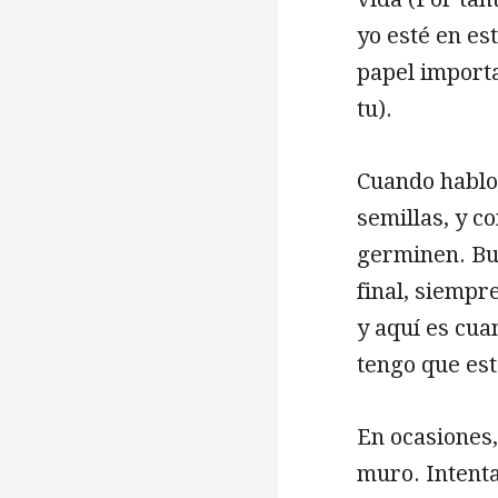
yo esté en es
papel import
tu).
Cuando hablo 
semillas, y c
germinen. Bus
final, siempr
y aquí es cua
tengo que est
En ocasiones
muro. Intenta