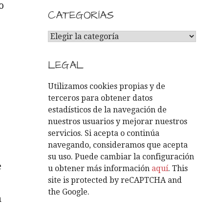
o
CATEGORÍAS
C
A
T
LEGAL
E
G
Utilizamos cookies propias y de
O
terceros para obtener datos
R
estadísticos de la navegación de
Í
nuestros usuarios y mejorar nuestros
A
servicios. Si acepta o continúa
S
navegando, consideramos que acepta
su uso. Puede cambiar la configuración
e
u obtener más información
aquí
. This
site is protected by reCAPTCHA and
the Google.
n