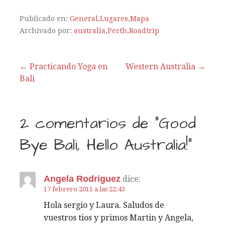
Publicado en:
General
,
Lugares
,
Mapa
Archivado por:
australia
,
Perth
,
Roadtrip
← Practicando Yoga en
Western Australia →
Bali
N
a
2 comentarios de
“Good
v
Bye Bali, Hello Australia!”
e
g
Angela Rodriguez
dice:
a
17 febrero 2011 a las 22:43
Hola sergio y Laura. Saludos de
c
vuestros tios y primos Martin y Angela,