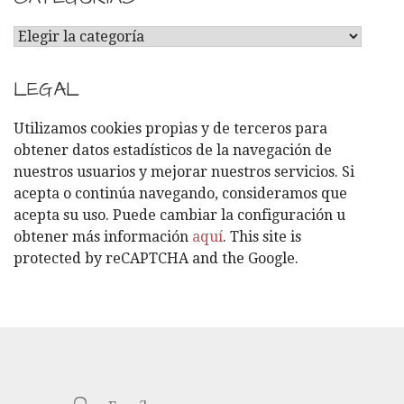
C
A
T
LEGAL
E
G
Utilizamos cookies propias y de terceros para
O
obtener datos estadísticos de la navegación de
R
nuestros usuarios y mejorar nuestros servicios. Si
Í
acepta o continúa navegando, consideramos que
A
acepta su uso. Puede cambiar la configuración u
S
obtener más información
aquí
. This site is
protected by reCAPTCHA and the Google.