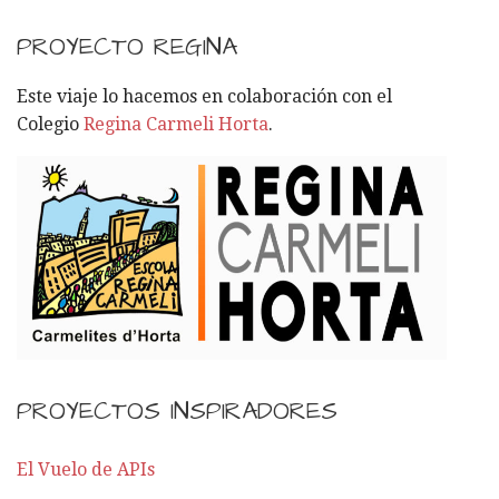
S
C
PROYECTO REGINA
A
R
Este viaje lo hacemos en colaboración con el
:
Colegio
Regina Carmeli Horta
.
PROYECTOS INSPIRADORES
El Vuelo de APIs