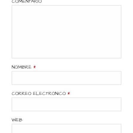
d
COMENTARIO
a
s
NOMBRE
*
CORREO ELECTRÓNICO
*
WEB