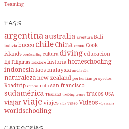
Teaming
TAGS
argentina
australia
Bali
aventura
chile
China
buceo
Cook
bolivia
comida
diving
educacion
islands
cultura
couchsurfing
homeschooling
historia
fiji
Filipinas
folklore
indonesia
laos
malaysia
meditación
naturaleza
new zealand
perhentian
proyectos
san francisco
Roadtrip
ruta
rotorua
sudamérica
trucos
USA
Thailand
trekking
trenes
viaje
viajar
Videos
viajes
video
vida
vipassana
worldschooling
CATEGORÍAS