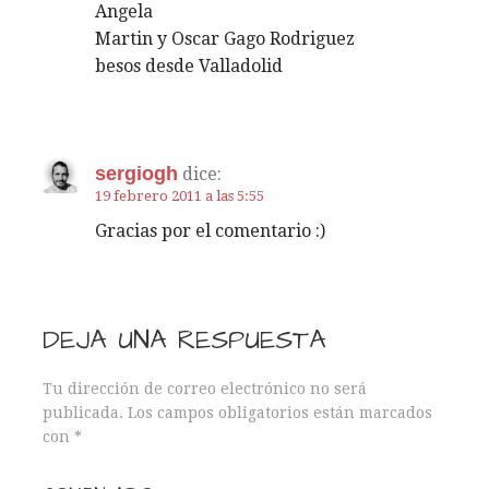
Angela
i
Martin y Oscar Gago Rodriguez
ó
besos desde Valladolid
n
d
sergiogh
dice:
19 febrero 2011 a las 5:55
e
Gracias por el comentario :)
e
n
DEJA UNA RESPUESTA
t
Tu dirección de correo electrónico no será
r
publicada.
Los campos obligatorios están marcados
a
con
*