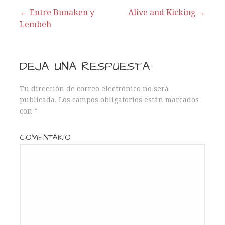
← Entre Bunaken y
Alive and Kicking →
Lembeh
N
a
DEJA UNA RESPUESTA
v
Tu dirección de correo electrónico no será
e
publicada.
Los campos obligatorios están marcados
con
*
g
a
COMENTARIO
c
i
ó