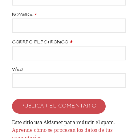
n
d
NOMBRE
*
e
e
CORREO ELECTRÓNICO
*
n
t
WEB
r
a
d
a
Este sitio usa Akismet para reducir el spam.
Aprende cómo se procesan los datos de tus
s
comentarios
.