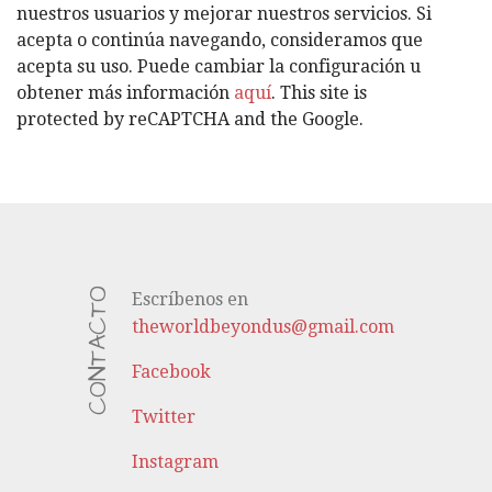
R
nuestros usuarios y mejorar nuestros servicios. Si
Í
acepta o continúa navegando, consideramos que
A
acepta su uso. Puede cambiar la configuración u
S
obtener más información
aquí
. This site is
protected by reCAPTCHA and the Google.
CONTACTO
Escríbenos en
theworldbeyondus@gmail.com
Facebook
Twitter
Instagram