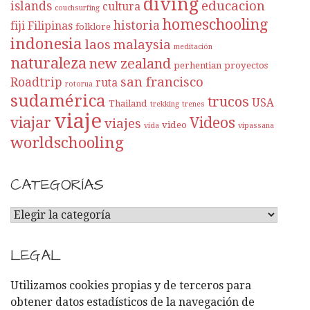
diving
educacion
islands
cultura
couchsurfing
homeschooling
historia
fiji
Filipinas
folklore
indonesia
laos
malaysia
meditación
naturaleza
new zealand
perhentian
proyectos
san francisco
Roadtrip
ruta
rotorua
sudamérica
trucos
USA
Thailand
trekking
trenes
viaje
viajar
Videos
viajes
video
vida
vipassana
worldschooling
CATEGORÍAS
C
A
T
LEGAL
E
G
Utilizamos cookies propias y de terceros para
O
obtener datos estadísticos de la navegación de