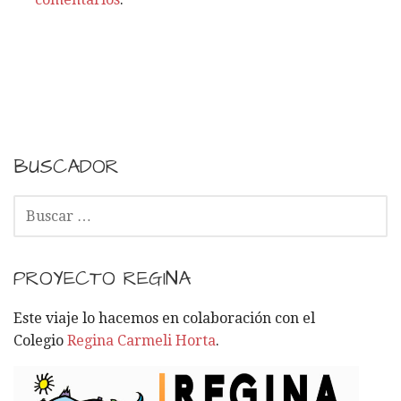
BUSCADOR
B
U
S
C
PROYECTO REGINA
A
R
Este viaje lo hacemos en colaboración con el
:
Colegio
Regina Carmeli Horta
.