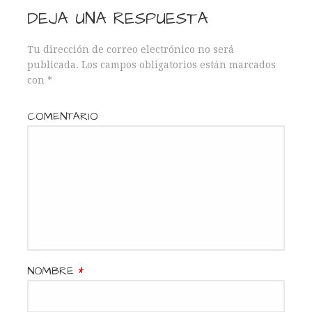
a
DEJA UNA RESPUESTA
v
Tu dirección de correo electrónico no será
e
publicada.
Los campos obligatorios están marcados
con
*
g
a
COMENTARIO
c
i
ó
n
d
NOMBRE
*
e