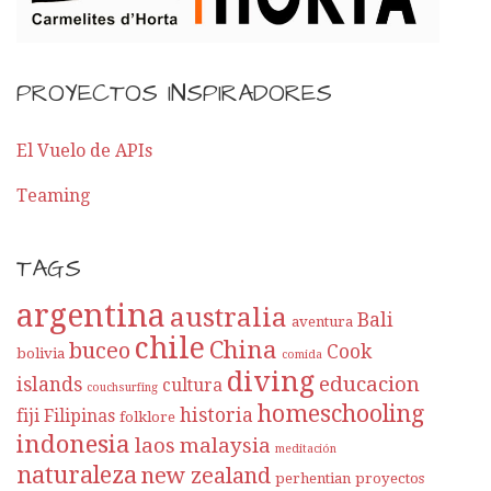
PROYECTOS INSPIRADORES
El Vuelo de APIs
Teaming
TAGS
argentina
australia
Bali
aventura
chile
China
buceo
Cook
bolivia
comida
diving
educacion
islands
cultura
couchsurfing
homeschooling
historia
fiji
Filipinas
folklore
indonesia
laos
malaysia
meditación
naturaleza
new zealand
perhentian
proyectos