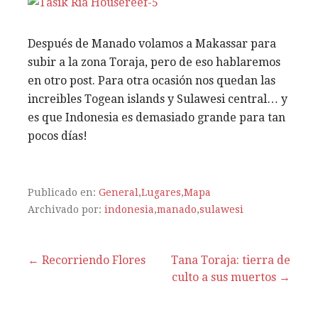
Después de Manado volamos a Makassar para
subir a la zona Toraja, pero de eso hablaremos
en otro post. Para otra ocasión nos quedan las
increibles Togean islands y Sulawesi central… y
es que Indonesia es demasiado grande para tan
pocos días!
Publicado en:
General
,
Lugares
,
Mapa
Archivado por:
indonesia
,
manado
,
sulawesi
← Recorriendo Flores
Tana Toraja: tierra de
culto a sus muertos →
N