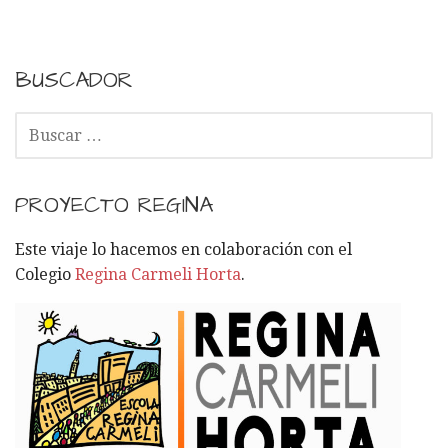
BUSCADOR
B
U
S
C
PROYECTO REGINA
A
R
Este viaje lo hacemos en colaboración con el
:
Colegio
Regina Carmeli Horta
.