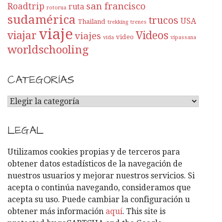
san francisco
Roadtrip
ruta
rotorua
sudamérica
trucos
USA
Thailand
trekking
trenes
viaje
viajar
Videos
viajes
video
vida
vipassana
worldschooling
CATEGORÍAS
C
A
T
LEGAL
E
G
Utilizamos cookies propias y de terceros para
O
obtener datos estadísticos de la navegación de
R
nuestros usuarios y mejorar nuestros servicios. Si
Í
acepta o continúa navegando, consideramos que
A
acepta su uso. Puede cambiar la configuración u
S
obtener más información
aquí
. This site is