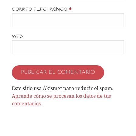
e
CORREO ELECTRÓNICO
*
n
t
WEB
r
a
d
a
Este sitio usa Akismet para reducir el spam.
Aprende cómo se procesan los datos de tus
s
comentarios
.