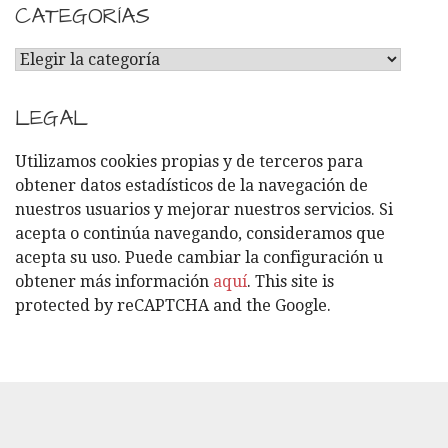
CATEGORÍAS
C
A
T
LEGAL
E
G
Utilizamos cookies propias y de terceros para
O
obtener datos estadísticos de la navegación de
R
nuestros usuarios y mejorar nuestros servicios. Si
Í
acepta o continúa navegando, consideramos que
A
acepta su uso. Puede cambiar la configuración u
S
obtener más información
aquí
. This site is
protected by reCAPTCHA and the Google.