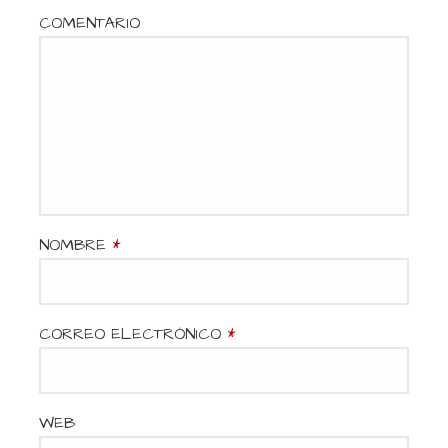
a
COMENTARIO
c
i
ó
n
d
NOMBRE
*
e
e
CORREO ELECTRÓNICO
*
n
t
WEB