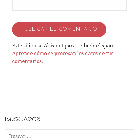
r
a
d
a
Este sitio usa Akismet para reducir el spam.
Aprende cómo se procesan los datos de tus
s
comentarios
.
BUSCADOR
B