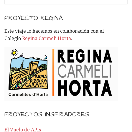
U
S
C
PROYECTO REGINA
A
R
Este viaje lo hacemos en colaboración con el
:
Colegio
Regina Carmeli Horta
.
PROYECTOS INSPIRADORES
El Vuelo de APIs