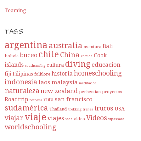
Teaming
TAGS
argentina
australia
Bali
aventura
chile
China
buceo
Cook
bolivia
comida
diving
educacion
islands
cultura
couchsurfing
homeschooling
historia
fiji
Filipinas
folklore
indonesia
laos
malaysia
meditación
naturaleza
new zealand
perhentian
proyectos
san francisco
Roadtrip
ruta
rotorua
sudamérica
trucos
USA
Thailand
trekking
trenes
viaje
viajar
Videos
viajes
video
vida
vipassana
worldschooling