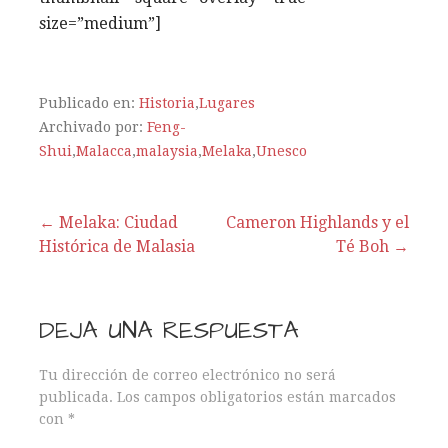
size=”medium”]
Publicado en:
Historia
,
Lugares
Archivado por:
Feng-
Shui
,
Malacca
,
malaysia
,
Melaka
,
Unesco
← Melaka: Ciudad
Cameron Highlands y el
Histórica de Malasia
Té Boh →
N
a
DEJA UNA RESPUESTA
v
Tu dirección de correo electrónico no será
e
publicada.
Los campos obligatorios están marcados
con
*
g