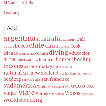
El Vuelo de APIs
Teaming
TAGS
argentina
australia
Bali
aventura
chile
China
buceo
Cook
bolivia
comida
diving
educacion
islands
cultura
couchsurfing
homeschooling
historia
fiji
Filipinas
folklore
indonesia
laos
malaysia
meditación
naturaleza
new zealand
perhentian
proyectos
san francisco
Roadtrip
ruta
rotorua
sudamérica
trucos
USA
Thailand
trekking
trenes
viaje
viajar
Videos
viajes
video
vida
vipassana
worldschooling