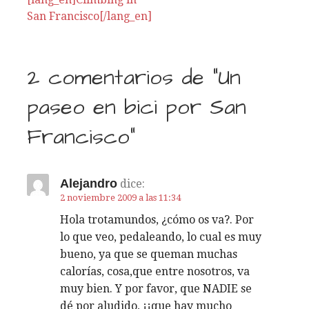
a
San Francisco[/lang_en]
v
e
2 comentarios de
“Un
g
paseo en bici por San
a
Francisco”
c
i
Alejandro
dice:
2 noviembre 2009 a las 11:34
ó
Hola trotamundos, ¿cómo os va?. Por
n
lo que veo, pedaleando, lo cual es muy
bueno, ya que se queman muchas
d
calorías, cosa,que entre nosotros, va
muy bien. Y por favor, que NADIE se
e
dé por aludido, ¡¡que hay mucho