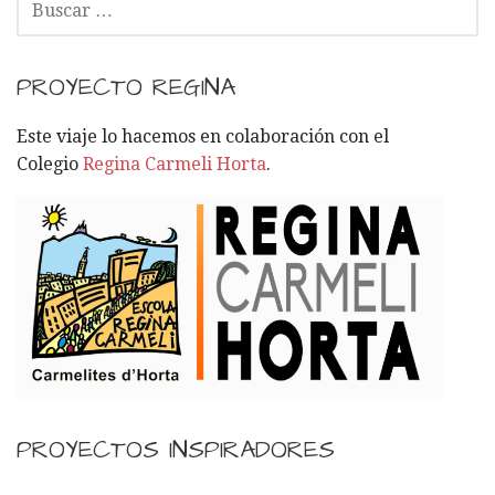
U
S
C
PROYECTO REGINA
A
R
Este viaje lo hacemos en colaboración con el
:
Colegio
Regina Carmeli Horta
.
PROYECTOS INSPIRADORES