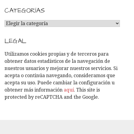
CATEGORÍAS
C
A
T
LEGAL
E
G
Utilizamos cookies propias y de terceros para
O
obtener datos estadísticos de la navegación de
R
nuestros usuarios y mejorar nuestros servicios. Si
Í
acepta o continúa navegando, consideramos que
A
acepta su uso. Puede cambiar la configuración u
S
obtener más información
aquí
. This site is
protected by reCAPTCHA and the Google.