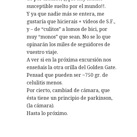
susceptible suelto por el mundo!!.
e
Y ya que nadie más se entera, me
n
gustaría que hicierais + videos de S.F.,
y – de “culitos” a lomos de bici, por
t
muy “monos” que sean. No se lo que
opinarán los miles de seguidores de
r
vuestro viaje.
A ver si en la próxima excursión nos
a
enseñais la otra orilla del Golden Gate.
d
Pensad que pueden ser ~750 gr. de
celulitis menos.
a
Por cierto, cambiad de cámara, que
ésta tiene un principio de parkinson,
s
(la cámara).
Hasta lo próximo.