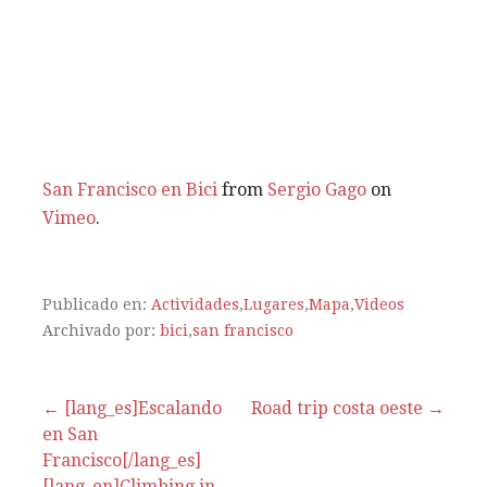
San Francisco en Bici
from
Sergio Gago
on
Vimeo
.
Publicado en:
Actividades
,
Lugares
,
Mapa
,
Videos
Archivado por:
bici
,
san francisco
← [lang_es]Escalando
Road trip costa oeste →
en San
N
Francisco[/lang_es]
[lang_en]Climbing in