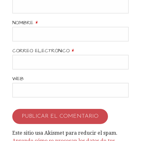
n
d
NOMBRE
*
e
e
CORREO ELECTRÓNICO
*
n
t
WEB
r
a
d
a
Este sitio usa Akismet para reducir el spam.
Aprende cómo se procesan los datos de tus