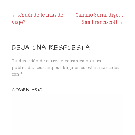
← ¿A dónde te irías de
Camino Soria, digo…
viaje?
San Francisco!! →
N
a
DEJA UNA RESPUESTA
v
Tu dirección de correo electrónico no será
e
publicada.
Los campos obligatorios están marcados
con
*
g
a
COMENTARIO
c
i
ó