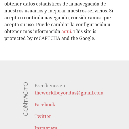
O
obtener datos estadísticos de la navegación de
R
nuestros usuarios y mejorar nuestros servicios. Si
Í
acepta o continúa navegando, consideramos que
A
acepta su uso. Puede cambiar la configuración u
S
obtener más información
aquí
. This site is
protected by reCAPTCHA and the Google.
CONTACTO
Escríbenos en
theworldbeyondus@gmail.com
Facebook
Twitter
Instagram