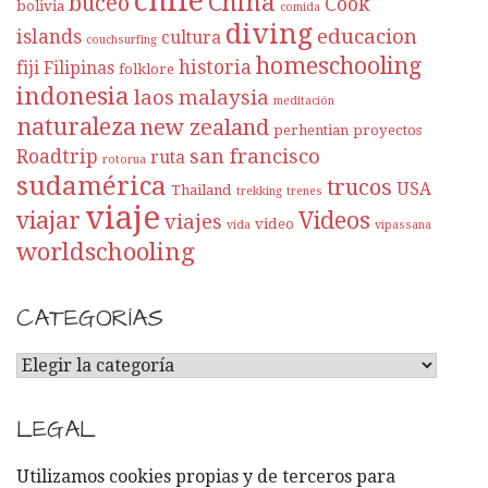
chile
China
buceo
Cook
bolivia
comida
diving
educacion
islands
cultura
couchsurfing
homeschooling
historia
fiji
Filipinas
folklore
indonesia
laos
malaysia
meditación
naturaleza
new zealand
perhentian
proyectos
san francisco
Roadtrip
ruta
rotorua
sudamérica
trucos
USA
Thailand
trekking
trenes
viaje
viajar
Videos
viajes
video
vida
vipassana
worldschooling
CATEGORÍAS
C
A
T
LEGAL
E
G
Utilizamos cookies propias y de terceros para