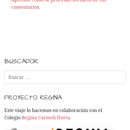
s
comentarios
.
BUSCADOR
B
U
S
C
PROYECTO REGINA
A
R
Este viaje lo hacemos en colaboración con el
:
Colegio
Regina Carmeli Horta
.