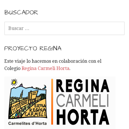
BUSCADOR
B
U
S
C
PROYECTO REGINA
A
R
Este viaje lo hacemos en colaboración con el
:
Colegio
Regina Carmeli Horta
.