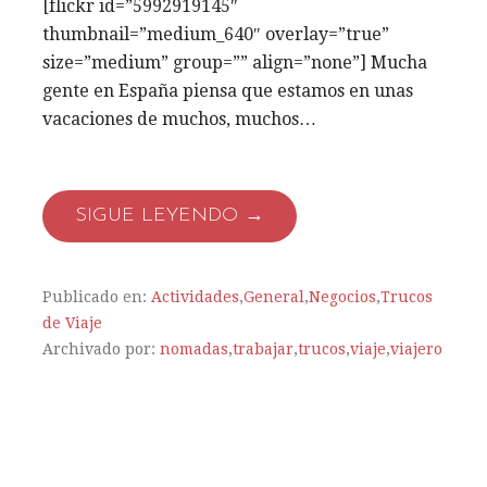
[flickr id=”5992919145″
thumbnail=”medium_640″ overlay=”true”
size=”medium” group=”” align=”none”] Mucha
gente en España piensa que estamos en unas
vacaciones de muchos, muchos…
SIGUE LEYENDO →
Publicado en:
Actividades
,
General
,
Negocios
,
Trucos
de Viaje
Archivado por:
nomadas
,
trabajar
,
trucos
,
viaje
,
viajero