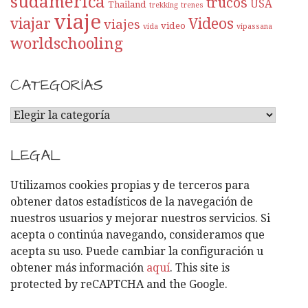
sudamérica
trucos
USA
Thailand
trekking
trenes
viaje
viajar
Videos
viajes
video
vida
vipassana
worldschooling
CATEGORÍAS
C
A
T
LEGAL
E
G
Utilizamos cookies propias y de terceros para
O
obtener datos estadísticos de la navegación de
R
nuestros usuarios y mejorar nuestros servicios. Si
Í
acepta o continúa navegando, consideramos que
A
acepta su uso. Puede cambiar la configuración u
S
obtener más información
aquí
. This site is
protected by reCAPTCHA and the Google.