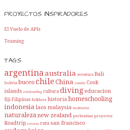
PROYECTOS INSPIRADORES
El Vuelo de APIs
Teaming
TAGS
argentina
australia
Bali
aventura
chile
China
buceo
Cook
bolivia
comida
diving
educacion
islands
cultura
couchsurfing
homeschooling
historia
fiji
Filipinas
folklore
indonesia
laos
malaysia
meditación
naturaleza
new zealand
perhentian
proyectos
san francisco
Roadtrip
ruta
rotorua