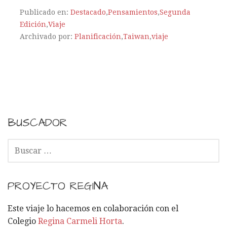
Publicado en:
Destacado
,
Pensamientos
,
Segunda
Edición
,
Viaje
Archivado por:
Planificación
,
Taiwan
,
viaje
BUSCADOR
B
U
S
C
PROYECTO REGINA
A
R
Este viaje lo hacemos en colaboración con el
:
Colegio
Regina Carmeli Horta
.