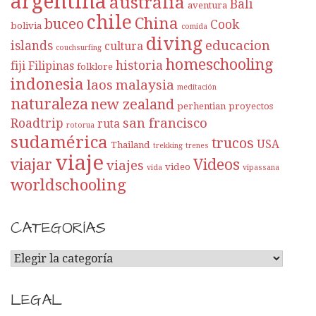
argentina
australia
Bali
aventura
chile
China
buceo
Cook
bolivia
comida
diving
educacion
islands
cultura
couchsurfing
homeschooling
historia
fiji
Filipinas
folklore
indonesia
laos
malaysia
meditación
naturaleza
new zealand
perhentian
proyectos
san francisco
Roadtrip
ruta
rotorua
sudamérica
trucos
USA
Thailand
trekking
trenes
viaje
viajar
Videos
viajes
video
vida
vipassana
worldschooling
CATEGORÍAS
C
A
T
LEGAL
E