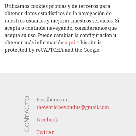
G
Utilizamos cookies propias y de terceros para
O
obtener datos estadísticos de la navegación de
R
nuestros usuarios y mejorar nuestros servicios. Si
Í
acepta o continúa navegando, consideramos que
A
acepta su uso. Puede cambiar la configuración u
S
obtener más información
aquí
. This site is
protected by reCAPTCHA and the Google.
CONTACTO
Escríbenos en
theworldbeyondus@gmail.com
Facebook
Twitter