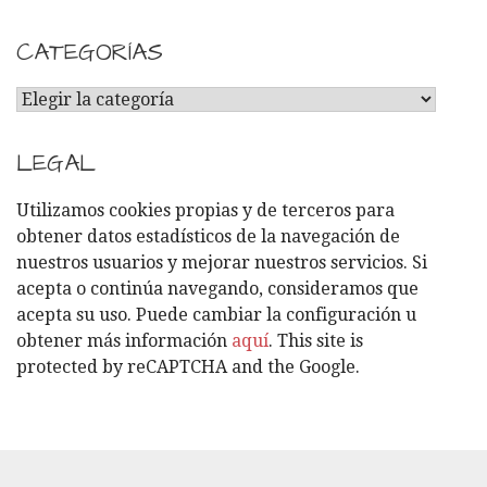
CATEGORÍAS
C
A
T
LEGAL
E
G
Utilizamos cookies propias y de terceros para
O
obtener datos estadísticos de la navegación de
R
nuestros usuarios y mejorar nuestros servicios. Si
Í
acepta o continúa navegando, consideramos que
A
acepta su uso. Puede cambiar la configuración u
S
obtener más información
aquí
. This site is
protected by reCAPTCHA and the Google.