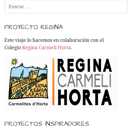
B
U
S
C
PROYECTO REGINA
A
R
Este viaje lo hacemos en colaboración con el
:
Colegio
Regina Carmeli Horta
.
PROYECTOS INSPIRADORES