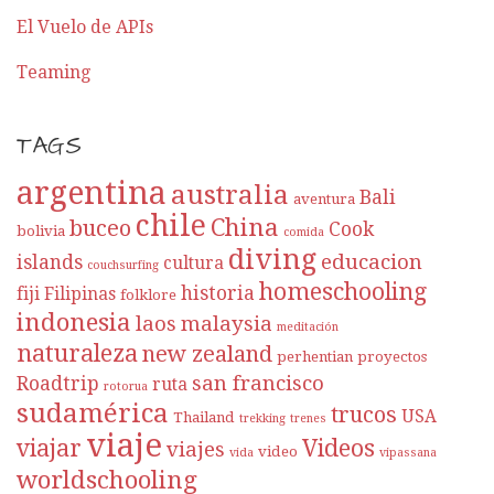
El Vuelo de APIs
Teaming
TAGS
argentina
australia
Bali
aventura
chile
China
buceo
Cook
bolivia
comida
diving
educacion
islands
cultura
couchsurfing
homeschooling
historia
fiji
Filipinas
folklore
indonesia
laos
malaysia
meditación
naturaleza
new zealand
perhentian
proyectos
san francisco
Roadtrip
ruta
rotorua
sudamérica
trucos
USA
Thailand
trekking
trenes
viaje
viajar
Videos
viajes
video
vida
vipassana
worldschooling