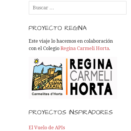
B
U
S
C
PROYECTO REGINA
A
R
Este viaje lo hacemos en colaboración
:
con el Colegio
Regina Carmeli Horta
.
PROYECTOS INSPIRADORES
El Vuelo de APIs