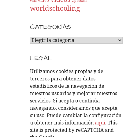
video
vida
vipassana
worldschooling
CATEGORÍAS
C
A
T
LEGAL
E
G
Utilizamos cookies propias y de
O
terceros para obtener datos
R
estadísticos de la navegación de
Í
nuestros usuarios y mejorar nuestros
A
servicios. Si acepta o continúa
S
navegando, consideramos que acepta
su uso. Puede cambiar la configuración
u obtener más información
aquí
. This
site is protected by reCAPTCHA and