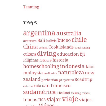
Teaming
TAGS
argentina
australia
chile
buceo
Bali
aventura
bolivia
China
Cook islands
comida
couchsurfing
diving
educacion
cultura
fiji
historia
Filipinas
folklore
indonesia
homeschooling
laos
naturaleza
new
malaysia
meditación
zealand
Roadtrip
perhentian
proyectos
san francisco
ruta
rotorua
sudamérica
Thailand
trekking
trenes
viaje
viajar
trucos
viajes
USA
Videos