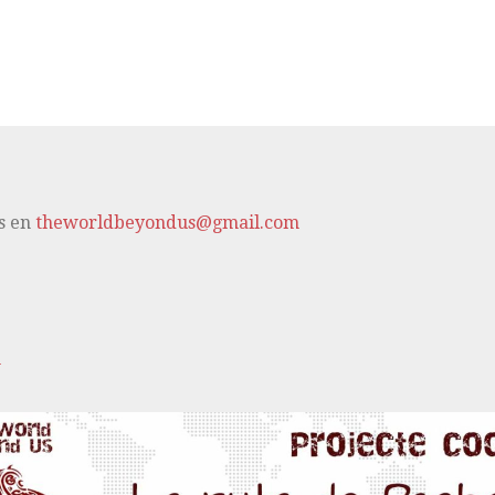
s en
theworldbeyondus@gmail.com
m