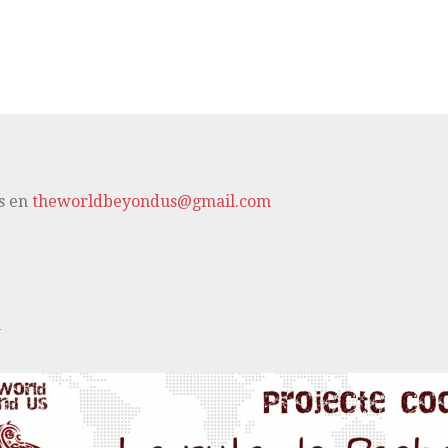
s en
theworldbeyondus@gmail.com
m