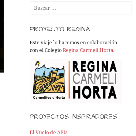
B
U
S
C
PROYECTO REGINA
A
R
Este viaje lo hacemos en colaboración
:
con el Colegio
Regina Carmeli Horta
.
PROYECTOS INSPIRADORES
El Vuelo de APIs