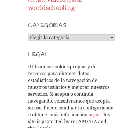
video
vida
vipassana
worldschooling
CATEGORÍAS
C
A
T
LEGAL
E
G
Utilizamos cookies propias y de
O
terceros para obtener datos
R
estadísticos de la navegación de
Í
nuestros usuarios y mejorar nuestros
A
servicios. Si acepta o continúa
S
navegando, consideramos que acepta
su uso. Puede cambiar la configuración
u obtener más información
aquí
. This
site is protected by reCAPTCHA and