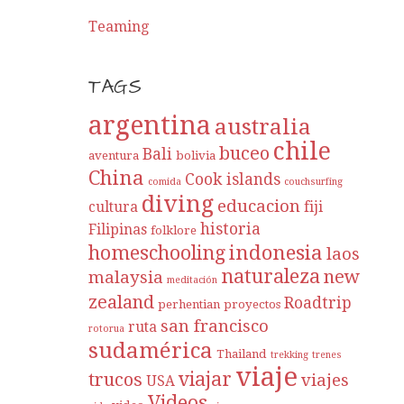
Teaming
TAGS
argentina
australia
chile
buceo
Bali
aventura
bolivia
China
Cook islands
comida
couchsurfing
diving
educacion
cultura
fiji
historia
Filipinas
folklore
indonesia
homeschooling
laos
naturaleza
new
malaysia
meditación
zealand
Roadtrip
perhentian
proyectos
san francisco
ruta
rotorua
sudamérica
Thailand
trekking
trenes
viaje
viajar
trucos
viajes
USA
Videos