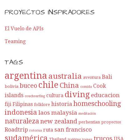
PROYECTOS INSPIRADORES
El Vuelo de APIs
Teaming
TAGS
argentina
australia
Bali
aventura
chile
China
buceo
Cook
bolivia
comida
diving
educacion
islands
cultura
couchsurfing
homeschooling
historia
fiji
Filipinas
folklore
indonesia
laos
malaysia
meditación
naturaleza
new zealand
perhentian
proyectos
san francisco
Roadtrip
ruta
rotorua
sudamérica
trucos
USA
Thailand
trekking
trenes