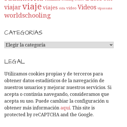
viaje
viajar
Videos
viajes
video
vida
vipassana
worldschooling
CATEGORÍAS
C
A
T
LEGAL
E
G
Utilizamos cookies propias y de terceros para
O
obtener datos estadísticos de la navegación de
R
nuestros usuarios y mejorar nuestros servicios. Si
Í
acepta o continúa navegando, consideramos que
A
acepta su uso. Puede cambiar la configuración u
S
obtener más información
aquí
. This site is
protected by reCAPTCHA and the Google.