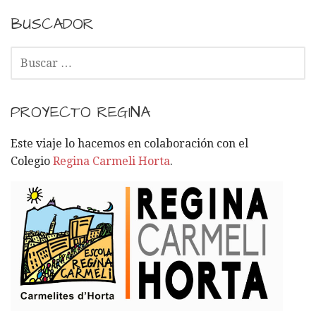
BUSCADOR
B
U
S
C
PROYECTO REGINA
A
R
Este viaje lo hacemos en colaboración con el
:
Colegio
Regina Carmeli Horta
.