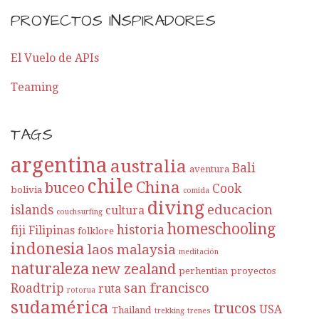
PROYECTOS INSPIRADORES
El Vuelo de APIs
Teaming
TAGS
argentina
australia
Bali
aventura
chile
China
buceo
Cook
bolivia
comida
diving
educacion
islands
cultura
couchsurfing
homeschooling
historia
fiji
Filipinas
folklore
indonesia
laos
malaysia
meditación
naturaleza
new zealand
perhentian
proyectos
san francisco
Roadtrip
ruta
rotorua
sudamérica
trucos
USA
Thailand
trekking
trenes