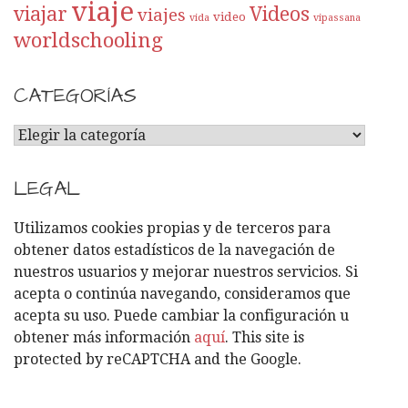
viaje
viajar
Videos
viajes
video
vida
vipassana
worldschooling
CATEGORÍAS
C
A
T
LEGAL
E
G
Utilizamos cookies propias y de terceros para
O
obtener datos estadísticos de la navegación de
R
nuestros usuarios y mejorar nuestros servicios. Si
Í
acepta o continúa navegando, consideramos que
A
acepta su uso. Puede cambiar la configuración u
S
obtener más información
aquí
. This site is
protected by reCAPTCHA and the Google.