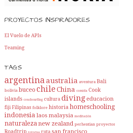
PROYECTOS INSPIRADORES
El Vuelo de APIs
Teaming
TAGS
argentina
australia
Bali
aventura
chile
China
buceo
Cook
bolivia
comida
diving
educacion
islands
cultura
couchsurfing
homeschooling
historia
fiji
Filipinas
folklore
indonesia
laos
malaysia
meditación
naturaleza
new zealand
perhentian
proyectos
san francisco
Roadtrip
ruta
rotorua