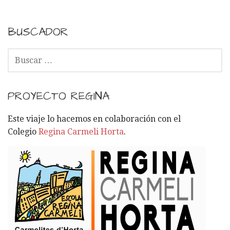
BUSCADOR
B
U
S
C
PROYECTO REGINA
A
R
Este viaje lo hacemos en colaboración con el
:
Colegio
Regina Carmeli Horta
.