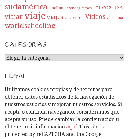
sudamérica
trucos
USA
Thailand
trekking
trenes
viaje
viajar
Videos
viajes
video
vida
vipassana
worldschooling
CATEGORÍAS
C
A
T
LEGAL
E
G
Utilizamos cookies propias y de terceros para
O
obtener datos estadísticos de la navegación de
R
nuestros usuarios y mejorar nuestros servicios. Si
Í
acepta o continúa navegando, consideramos que
A
acepta su uso. Puede cambiar la configuración u
S
obtener más información
aquí
. This site is
protected by reCAPTCHA and the Google.