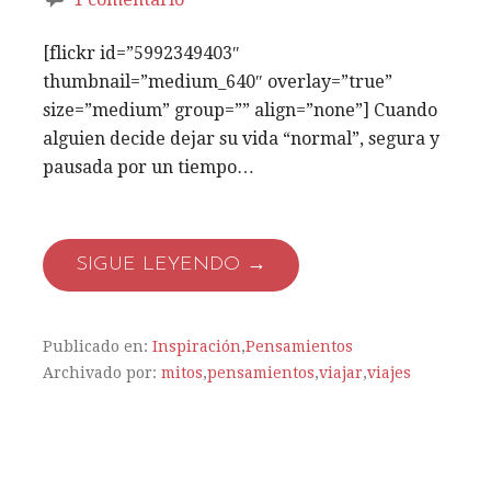
[flickr id=”5992349403″
thumbnail=”medium_640″ overlay=”true”
size=”medium” group=”” align=”none”] Cuando
alguien decide dejar su vida “normal”, segura y
pausada por un tiempo…
SIGUE LEYENDO →
Publicado en:
Inspiración
,
Pensamientos
Archivado por:
mitos
,
pensamientos
,
viajar
,
viajes