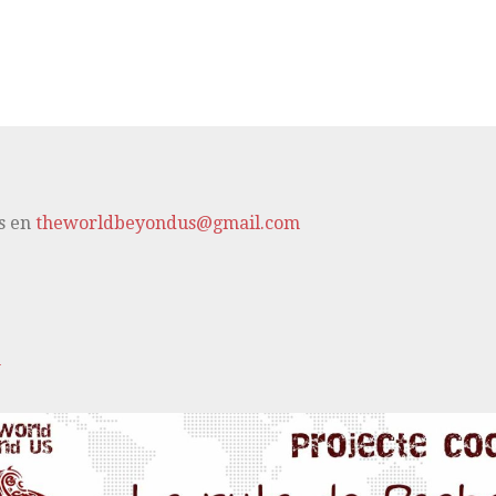
s en
theworldbeyondus@gmail.com
m