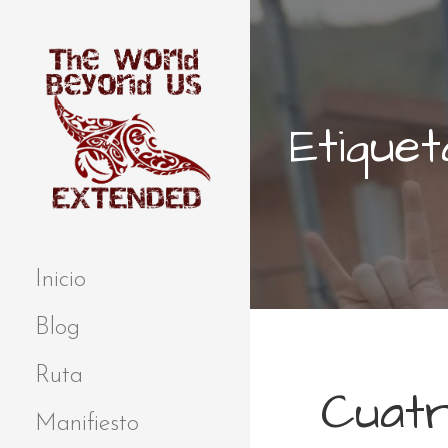
S
a
l
t
a
Etiquet
r
a
l
c
o
Extended
THE WORLD
n
BEYOND US
t
Inicio
e
n
Blog
i
d
Ruta
Cuatr
o
Manifiesto