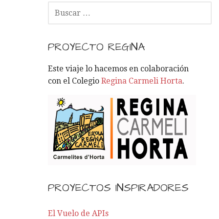
B
U
S
C
PROYECTO REGINA
A
R
Este viaje lo hacemos en colaboración
:
con el Colegio
Regina Carmeli Horta
.
PROYECTOS INSPIRADORES
El Vuelo de APIs