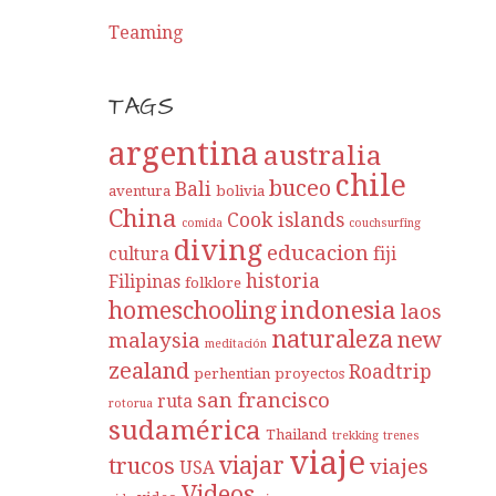
Teaming
TAGS
argentina
australia
chile
buceo
Bali
aventura
bolivia
China
Cook islands
comida
couchsurfing
diving
educacion
cultura
fiji
historia
Filipinas
folklore
indonesia
homeschooling
laos
naturaleza
new
malaysia
meditación
zealand
Roadtrip
perhentian
proyectos
san francisco
ruta
rotorua
sudamérica
Thailand
trekking
trenes
viaje
viajar
trucos
viajes
USA
Videos