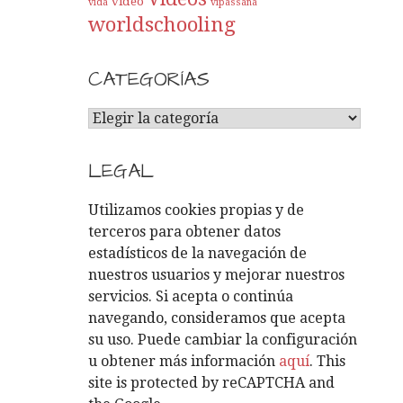
video
vida
vipassana
worldschooling
CATEGORÍAS
C
A
T
LEGAL
E
G
Utilizamos cookies propias y de
O
terceros para obtener datos
R
estadísticos de la navegación de
Í
nuestros usuarios y mejorar nuestros
A
servicios. Si acepta o continúa
S
navegando, consideramos que acepta
su uso. Puede cambiar la configuración
u obtener más información
aquí
. This
site is protected by reCAPTCHA and