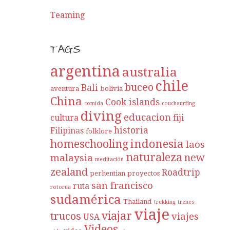
Teaming
TAGS
argentina
australia
chile
buceo
Bali
aventura
bolivia
China
Cook islands
comida
couchsurfing
diving
educacion
cultura
fiji
historia
Filipinas
folklore
indonesia
homeschooling
laos
naturaleza
new
malaysia
meditación
zealand
Roadtrip
perhentian
proyectos
san francisco
ruta
rotorua
sudamérica
Thailand
trekking
trenes
viaje
viajar
trucos
viajes
USA
Videos