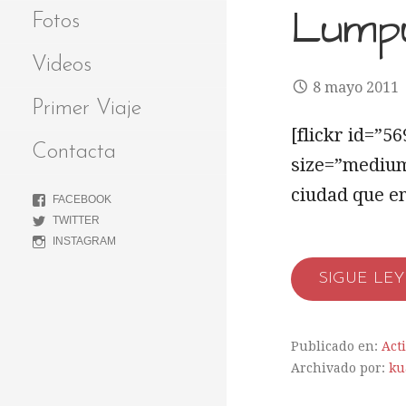
Lump
Fotos
Videos
8 mayo 2011
Primer Viaje
[flickr id=”
Contacta
size=”medium
ciudad que e
FACEBOOK
TWITTER
INSTAGRAM
SIGUE LE
Publicado en:
Act
Archivado por:
ku