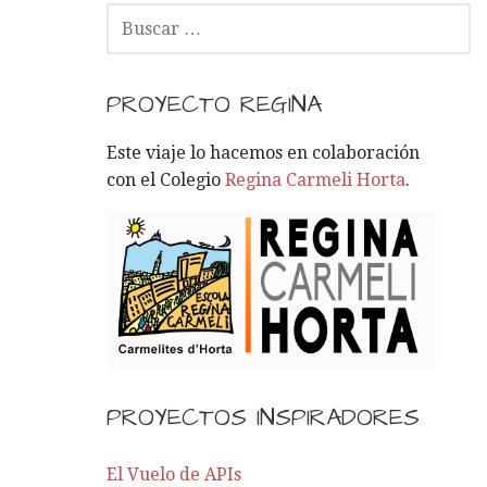
B
U
S
C
PROYECTO REGINA
A
R
Este viaje lo hacemos en colaboración
:
con el Colegio
Regina Carmeli Horta
.
PROYECTOS INSPIRADORES
El Vuelo de APIs