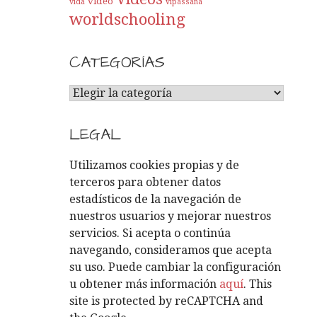
video
vida
vipassana
worldschooling
CATEGORÍAS
C
A
T
LEGAL
E
G
Utilizamos cookies propias y de
O
terceros para obtener datos
R
estadísticos de la navegación de
Í
nuestros usuarios y mejorar nuestros
A
servicios. Si acepta o continúa
S
navegando, consideramos que acepta
su uso. Puede cambiar la configuración
u obtener más información
aquí
. This
site is protected by reCAPTCHA and