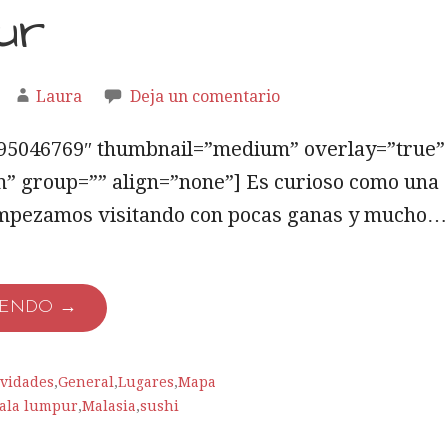
ur
Laura
Deja un comentario
5695046769″ thumbnail=”medium” overlay=”true”
” group=”” align=”none”] Es curioso como una
mpezamos visitando con pocas ganas y mucho…
YENDO →
ividades
,
General
,
Lugares
,
Mapa
ala lumpur
,
Malasia
,
sushi