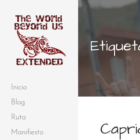
S
a
l
t
a
Etiquet
r
a
l
c
o
Extended
THE WORLD
n
BEYOND US
t
Inicio
e
n
Blog
i
d
Ruta
Capri
o
Manifiesto