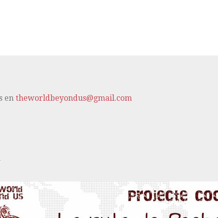
s en
theworldbeyondus@gmail.com
m