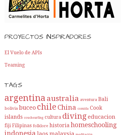
PROYECTOS INSPIRADORES
El Vuelo de APIs
Teaming
TAGS
argentina
australia
Bali
aventura
chile
China
buceo
Cook
bolivia
comida
diving
educacion
islands
cultura
couchsurfing
homeschooling
historia
fiji
Filipinas
folklore
indonesia
laos
malaysia
meditación