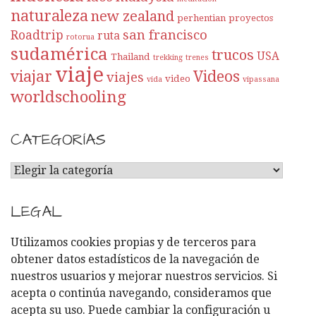
naturaleza
new zealand
perhentian
proyectos
san francisco
Roadtrip
ruta
rotorua
sudamérica
trucos
USA
Thailand
trekking
trenes
viaje
viajar
Videos
viajes
video
vida
vipassana
worldschooling
CATEGORÍAS
C
A
T
LEGAL
E
G
Utilizamos cookies propias y de terceros para
O
obtener datos estadísticos de la navegación de
R
nuestros usuarios y mejorar nuestros servicios. Si
Í
acepta o continúa navegando, consideramos que
A
acepta su uso. Puede cambiar la configuración u