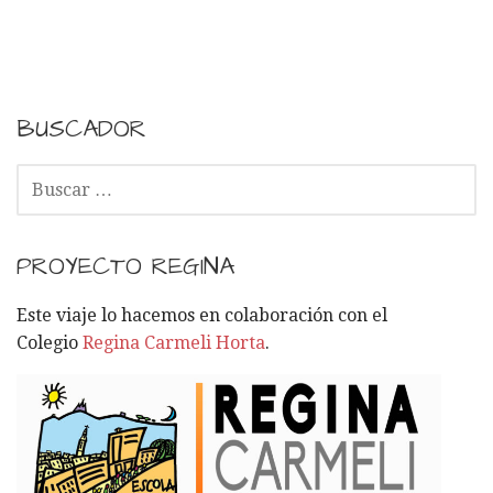
BUSCADOR
B
U
S
C
PROYECTO REGINA
A
R
Este viaje lo hacemos en colaboración con el
:
Colegio
Regina Carmeli Horta
.