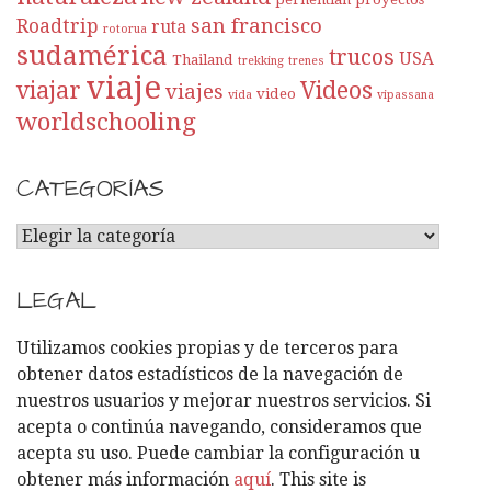
san francisco
Roadtrip
ruta
rotorua
sudamérica
trucos
USA
Thailand
trekking
trenes
viaje
viajar
Videos
viajes
video
vida
vipassana
worldschooling
CATEGORÍAS
C
A
T
LEGAL
E
G
Utilizamos cookies propias y de terceros para
O
obtener datos estadísticos de la navegación de
R
nuestros usuarios y mejorar nuestros servicios. Si
Í
acepta o continúa navegando, consideramos que
A
acepta su uso. Puede cambiar la configuración u
S
obtener más información
aquí
. This site is