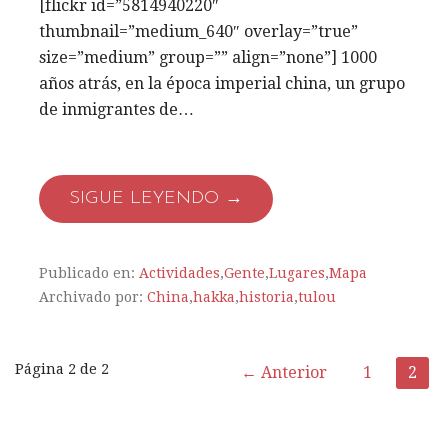
[flickr id=”5814940220″
thumbnail=”medium_640″ overlay=”true”
size=”medium” group=”” align=”none”] 1000
años atrás, en la época imperial china, un grupo
de inmigrantes de…
SIGUE LEYENDO →
Publicado en:
Actividades
,
Gente
,
Lugares
,
Mapa
Archivado por:
China
,
hakka
,
historia
,
tulou
Página 2 de 2
← Anterior
1
2
N