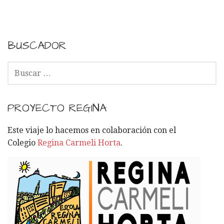
a
v
e
BUSCADOR
g
B
U
a
S
C
c
PROYECTO REGINA
A
i
R
Este viaje lo hacemos en colaboración con el
:
Colegio
Regina Carmeli Horta
.
ó
n
p
o