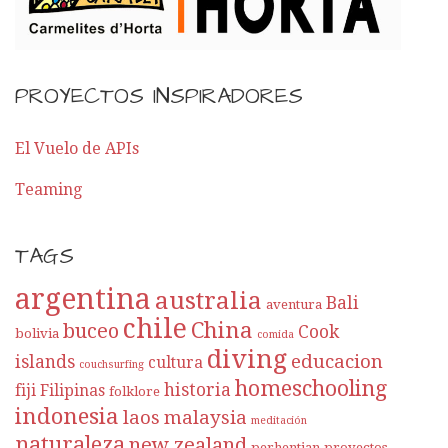
r
E
PROYECTOS INSPIRADORES
n
t
El Vuelo de APIs
Teaming
r
a
TAGS
d
argentina
australia
Bali
aventura
a
chile
China
buceo
Cook
bolivia
comida
diving
educacion
islands
cultura
couchsurfing
homeschooling
historia
fiji
Filipinas
folklore
indonesia
laos
malaysia
meditación
naturaleza
new zealand
perhentian
proyectos