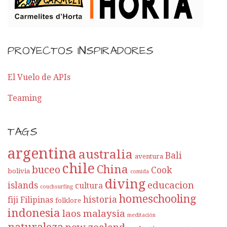
PROYECTOS INSPIRADORES
El Vuelo de APIs
Teaming
TAGS
argentina
australia
Bali
aventura
chile
China
buceo
Cook
bolivia
comida
diving
educacion
islands
cultura
couchsurfing
homeschooling
historia
fiji
Filipinas
folklore
indonesia
laos
malaysia
meditación