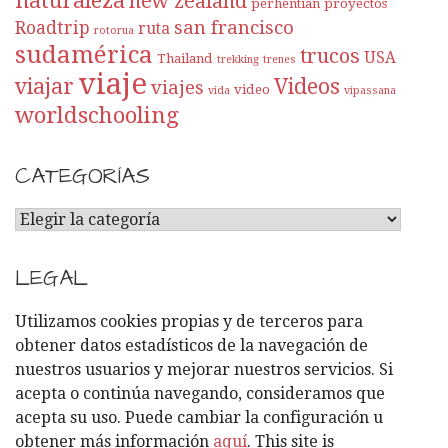
naturaleza
new zealand
perhentian
proyectos
san francisco
Roadtrip
ruta
rotorua
sudamérica
trucos
USA
Thailand
trekking
trenes
viaje
viajar
Videos
viajes
video
vida
vipassana
worldschooling
CATEGORÍAS
C
A
T
LEGAL
E
G
Utilizamos cookies propias y de terceros para
O
obtener datos estadísticos de la navegación de
R
nuestros usuarios y mejorar nuestros servicios. Si
Í
acepta o continúa navegando, consideramos que
A
acepta su uso. Puede cambiar la configuración u
S
obtener más información
aquí
. This site is