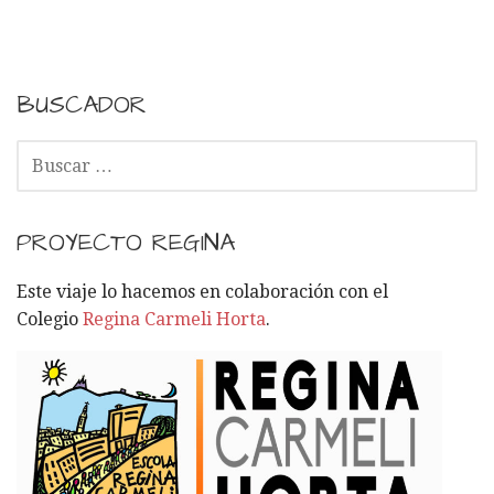
BUSCADOR
B
U
S
C
PROYECTO REGINA
A
R
Este viaje lo hacemos en colaboración con el
:
Colegio
Regina Carmeli Horta
.