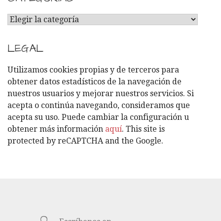
C
A
T
LEGAL
E
G
Utilizamos cookies propias y de terceros para
O
obtener datos estadísticos de la navegación de
R
nuestros usuarios y mejorar nuestros servicios. Si
Í
acepta o continúa navegando, consideramos que
A
acepta su uso. Puede cambiar la configuración u
S
obtener más información
aquí
. This site is
protected by reCAPTCHA and the Google.