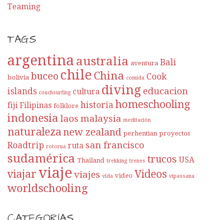
Teaming
TAGS
argentina
australia
Bali
aventura
chile
China
buceo
Cook
bolivia
comida
diving
educacion
islands
cultura
couchsurfing
homeschooling
historia
fiji
Filipinas
folklore
indonesia
laos
malaysia
meditación
naturaleza
new zealand
perhentian
proyectos
san francisco
Roadtrip
ruta
rotorua
sudamérica
trucos
USA
Thailand
trekking
trenes
viaje
viajar
Videos
viajes
video
vida
vipassana
worldschooling
CATEGORÍAS