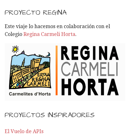
S
C
PROYECTO REGINA
A
R
Este viaje lo hacemos en colaboración con el
:
Colegio
Regina Carmeli Horta
.
PROYECTOS INSPIRADORES
El Vuelo de APIs