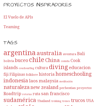
PROYECTOS INSPIRADORES
El Vuelo de APIs
Teaming
TAGS
argentina
australia
Bali
aventura
chile
China
buceo
Cook
bolivia
comida
diving
educacion
islands
cultura
couchsurfing
homeschooling
historia
fiji
Filipinas
folklore
indonesia
laos
malaysia
meditación
naturaleza
new zealand
perhentian
proyectos
san francisco
Roadtrip
ruta
rotorua
sudamérica
trucos
USA
Thailand
trekking
trenes