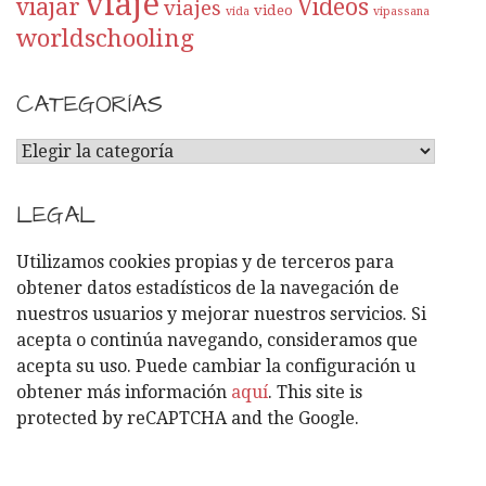
viaje
viajar
Videos
viajes
video
vida
vipassana
worldschooling
CATEGORÍAS
C
A
T
LEGAL
E
G
Utilizamos cookies propias y de terceros para
O
obtener datos estadísticos de la navegación de
R
nuestros usuarios y mejorar nuestros servicios. Si
Í
acepta o continúa navegando, consideramos que
A
acepta su uso. Puede cambiar la configuración u
S
obtener más información
aquí
. This site is
protected by reCAPTCHA and the Google.