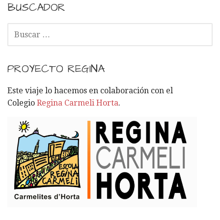
BUSCADOR
B
U
S
C
PROYECTO REGINA
A
R
Este viaje lo hacemos en colaboración con el
:
Colegio
Regina Carmeli Horta
.