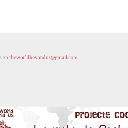
s en
theworldbeyondus@gmail.com
m