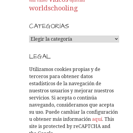
video
vida
vipassana
worldschooling
CATEGORÍAS
C
A
T
LEGAL
E
G
Utilizamos cookies propias y de
O
terceros para obtener datos
R
estadísticos de la navegación de
Í
nuestros usuarios y mejorar nuestros
A
servicios. Si acepta o continúa
S
navegando, consideramos que acepta
su uso. Puede cambiar la configuración
u obtener más información
aquí
. This
site is protected by reCAPTCHA and