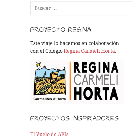
B
U
S
C
PROYECTO REGINA
A
R
Este viaje lo hacemos en colaboración
:
con el Colegio
Regina Carmeli Horta
.
PROYECTOS INSPIRADORES
El Vuelo de APIs