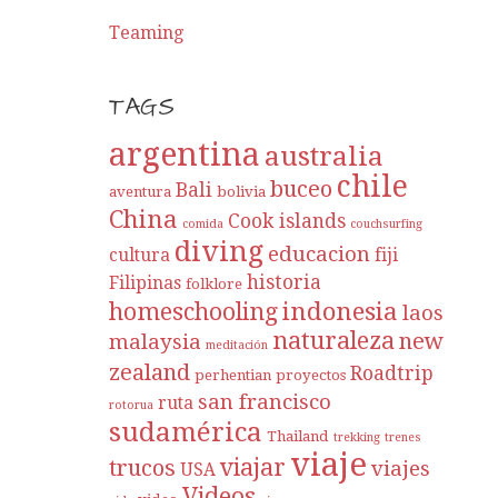
Teaming
TAGS
argentina
australia
chile
buceo
Bali
aventura
bolivia
China
Cook islands
comida
couchsurfing
diving
educacion
cultura
fiji
historia
Filipinas
folklore
indonesia
homeschooling
laos
naturaleza
new
malaysia
meditación
zealand
Roadtrip
perhentian
proyectos
san francisco
ruta
rotorua
sudamérica
Thailand
trekking
trenes
viaje
viajar
trucos
viajes
USA
Videos