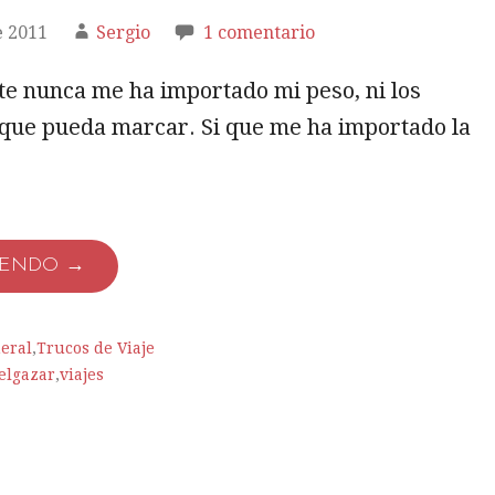
e 2011
Sergio
1 comentario
e nunca me ha importado mi peso, ni los
que pueda marcar. Si que me ha importado la
YENDO →
eral
,
Trucos de Viaje
elgazar
,
viajes