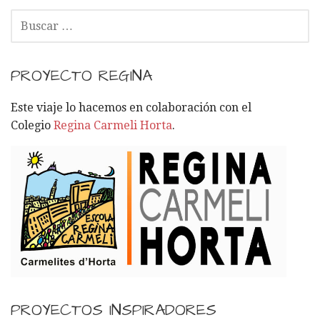
B
U
S
C
PROYECTO REGINA
A
R
Este viaje lo hacemos en colaboración con el
:
Colegio
Regina Carmeli Horta
.
PROYECTOS INSPIRADORES