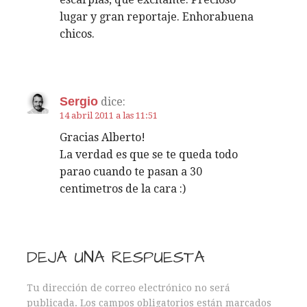
n
lugar y gran reportaje. Enhorabuena
chicos.
d
e
Sergio
dice:
e
14 abril 2011 a las 11:51
n
Gracias Alberto!
La verdad es que se te queda todo
t
parao cuando te pasan a 30
centimetros de la cara :)
r
a
d
DEJA UNA RESPUESTA
a
Tu dirección de correo electrónico no será
publicada.
Los campos obligatorios están marcados