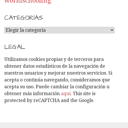
worldschooling
CATEGORÍAS
C
A
T
LEGAL
E
G
Utilizamos cookies propias y de terceros para
O
obtener datos estadísticos de la navegación de
R
nuestros usuarios y mejorar nuestros servicios. Si
Í
acepta o continúa navegando, consideramos que
A
acepta su uso. Puede cambiar la configuración u
S
obtener más información
aquí
. This site is
protected by reCAPTCHA and the Google.