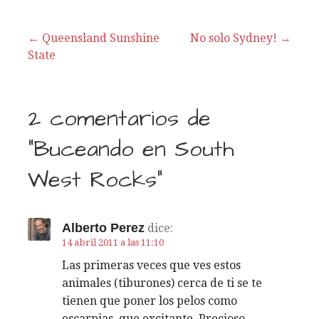
← Queensland Sunshine
No solo Sydney! →
State
N
a
2 comentarios de
v
“Buceando en South
e
West Rocks”
g
a
Alberto Perez
dice:
c
14 abril 2011 a las 11:10
Las primeras veces que ves estos
i
animales (tiburones) cerca de ti se te
tienen que poner los pelos como
ó
escarpias, que excitante. Precioso