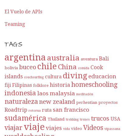
El Vuelo de APIs
Teaming
TAGS
argentina
australia
Bali
aventura
chile
China
buceo
Cook
bolivia
comida
diving
educacion
islands
cultura
couchsurfing
homeschooling
historia
fiji
Filipinas
folklore
indonesia
laos
malaysia
meditación
naturaleza
new zealand
perhentian
proyectos
san francisco
Roadtrip
ruta
rotorua
sudamérica
trucos
USA
Thailand
trekking
trenes
viaje
viajar
Videos
viajes
video
vida
vipassana