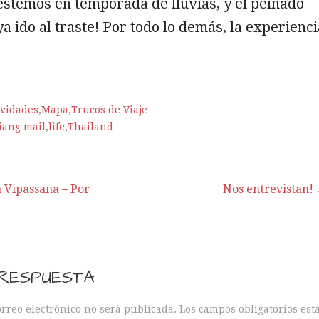
stemos en temporada de lluvias, y el peinado
ya ido al traste! Por todo lo demás, la experienci
ividades
,
Mapa
,
Trucos de Viaje
iang mail
,
life
,
Thailand
 Vipassana – Por
Nos entrevistan!
 RESPUESTA
orreo electrónico no será publicada.
Los campos obligatorios est