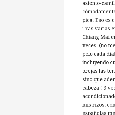
asiento-camil
cómodamente e
pica. Eso es c
Tras varias e
Chiang Mai en
veces! (no me
pelo cada día!
incluyendo cu
orejas las ten
sino que ade
cabeza ( 3 vec
acondicionado
mis rizos, co
españolas me 