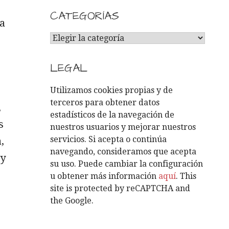
CATEGORÍAS
la
C
A
T
LEGAL
E
G
Utilizamos cookies propias y de
O
terceros para obtener datos
,
R
estadísticos de la navegación de
s
Í
nuestros usuarios y mejorar nuestros
A
servicios. Si acepta o continúa
,
S
navegando, consideramos que acepta
 y
su uso. Puede cambiar la configuración
u obtener más información
aquí
. This
site is protected by reCAPTCHA and
the Google.