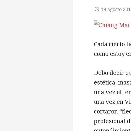
19 agosto 20
Cada cierto t
como estoy en
Debo decir q
estética, mas
una vez el te
una vez en V
cortaron “fle
profesionalid
entendimiento