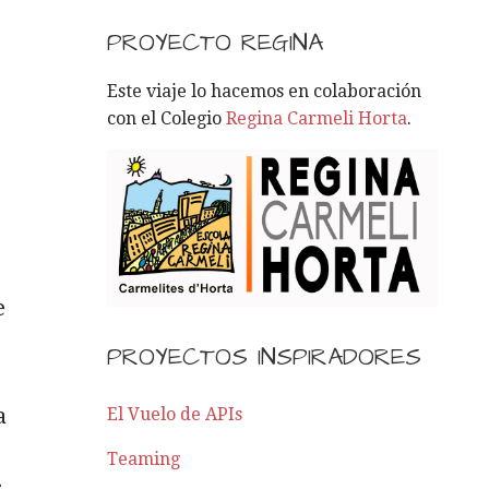
S
C
PROYECTO REGINA
A
R
Este viaje lo hacemos en colaboración
:
con el Colegio
Regina Carmeli Horta
.
e
PROYECTOS INSPIRADORES
a
El Vuelo de APIs
Teaming
s