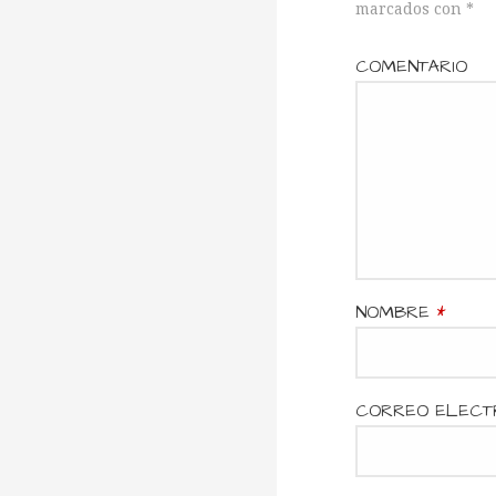
v
marcados con
*
e
COMENTARIO
g
a
c
NOMBRE
*
i
CORREO ELECT
ó