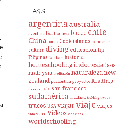
TAGS
argentina
australia
chile
buceo
Bali
aventura
bolivia
a
China
Cook islands
comida
couchsurfing
ue
diving
educacion
cultura
fiji
e
historia
Filipinas
folklore
indonesia
homeschooling
laos
s
naturaleza
new
malaysia
meditación
zealand
Roadtrip
perhentian
proyectos
san francisco
ruta
rotorua
sudamérica
Thailand
trekking
trenes
viaje
na
viajar
trucos
viajes
USA
Videos
video
vida
vipassana
worldschooling