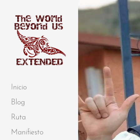
S
a
l
t
a
r
a
l
c
o
Extended
THE WORLD
n
BEYOND US
t
Inicio
e
n
Blog
i
d
Ruta
o
Manifiesto