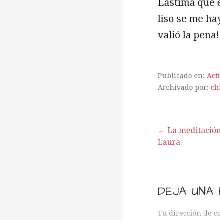
Lástima que e
liso se me ha
valió la pena!
Publicado en:
Act
Archivado por:
ch
← La meditación
Laura
N
a
DEJA UNA
Tu dirección de c