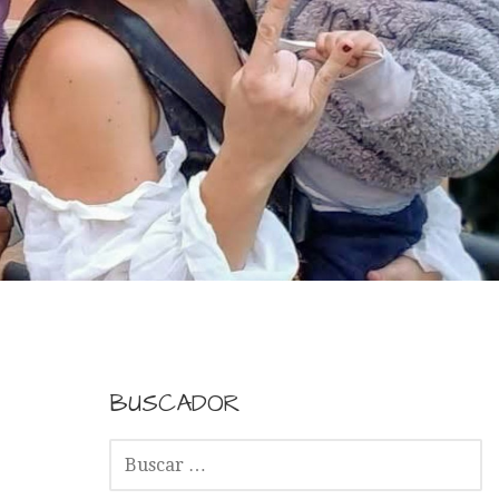
BUSCADOR
B
U