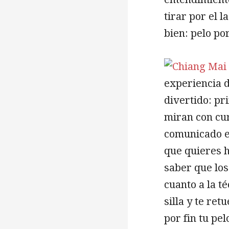
tirar por el 
bien: pelo po
experiencia de
divertido: pr
miran con cur
comunicado en
que quieres h
saber que los
cuanto a la t
silla y te ret
por fin tu pe