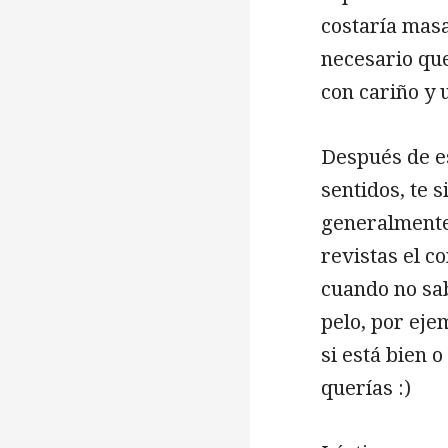
costaría masa
necesario que
con cariño y 
Después de es
sentidos, te s
generalmente 
revistas el c
cuando no sab
pelo, por ej
si está bien 
querías :)