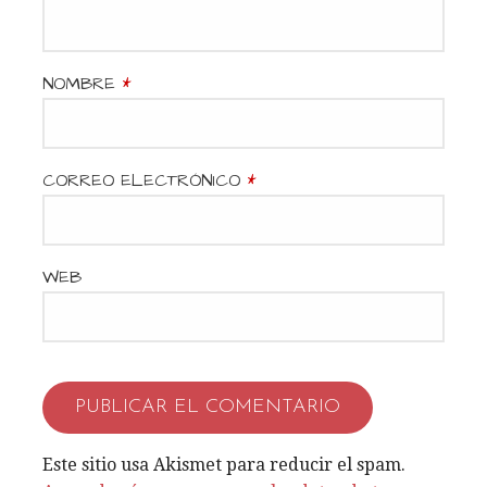
n
d
NOMBRE
*
e
e
CORREO ELECTRÓNICO
*
n
t
WEB
r
a
d
a
Este sitio usa Akismet para reducir el spam.