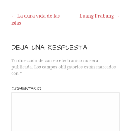
← La dura vida de las
Luang Prabang →
islas
N
a
DEJA UNA RESPUESTA
v
Tu dirección de correo electrónico no será
e
publicada.
Los campos obligatorios están marcados
con
*
g
a
COMENTARIO
c
i
ó