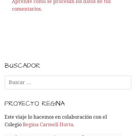
Aprende cómo se procesan los datos de tus
s
comentarios
.
BUSCADOR
B
U
S
C
PROYECTO REGINA
A
R
Este viaje lo hacemos en colaboración con el
:
Colegio
Regina Carmeli Horta
.