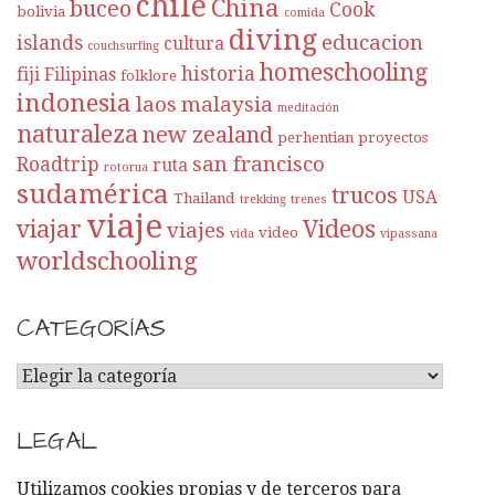
chile
China
buceo
Cook
bolivia
comida
diving
educacion
islands
cultura
couchsurfing
homeschooling
historia
fiji
Filipinas
folklore
indonesia
laos
malaysia
meditación
naturaleza
new zealand
perhentian
proyectos
san francisco
Roadtrip
ruta
rotorua
sudamérica
trucos
USA
Thailand
trekking
trenes
viaje
viajar
Videos
viajes
video
vida
vipassana
worldschooling
CATEGORÍAS
C
A
T
LEGAL
E
G
Utilizamos cookies propias y de terceros para