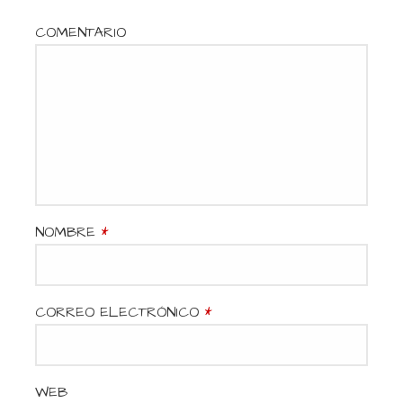
n
t
COMENTARIO
r
a
d
a
s
NOMBRE
*
CORREO ELECTRÓNICO
*
WEB