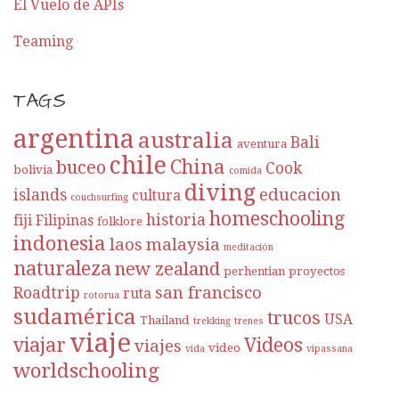
El Vuelo de APIs
Teaming
TAGS
argentina
australia
Bali
aventura
chile
China
buceo
Cook
bolivia
comida
diving
educacion
islands
cultura
couchsurfing
homeschooling
historia
fiji
Filipinas
folklore
indonesia
laos
malaysia
meditación
naturaleza
new zealand
perhentian
proyectos
san francisco
Roadtrip
ruta
rotorua
sudamérica
trucos
USA
Thailand
trekking
trenes
viaje
viajar
Videos
viajes
video
vida
vipassana
worldschooling