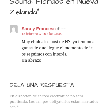
Sound: Fiordos en Nueva
e
Zelanda”
g
a
Sara y Francesc
dice:
c
12 febrero 2010 a las 21:35
Muy chulos los post de NZ, ya tenemos
i
ganas de que llegue el momento de ir,
os seguimos con interés.
ó
Un abrazo
n
d
DEJA UNA RESPUESTA
e
Tu dirección de correo electrónico no será
e
publicada.
Los campos obligatorios están marcados
con
*