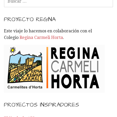
U
S
C
PROYECTO REGINA
A
R
Este viaje lo hacemos en colaboración con el
:
Colegio
Regina Carmeli Horta
.
PROYECTOS INSPIRADORES