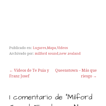
Publicado en:
Lugares
,
Mapa
,
Videos
Archivado por:
milford sound
,
new zealand
← Videos de Te Puia y
Queenstown – Más que
Franz Josef
riesgo →
N
a
1 comentario de
“Milford
v