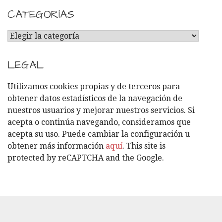
CATEGORÍAS
C
A
T
LEGAL
E
G
Utilizamos cookies propias y de terceros para
O
obtener datos estadísticos de la navegación de
R
nuestros usuarios y mejorar nuestros servicios. Si
Í
acepta o continúa navegando, consideramos que
A
acepta su uso. Puede cambiar la configuración u
S
obtener más información
aquí
. This site is
protected by reCAPTCHA and the Google.