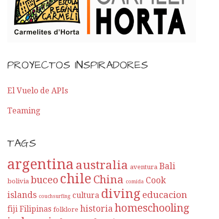
PROYECTOS INSPIRADORES
El Vuelo de APIs
Teaming
TAGS
argentina
australia
Bali
aventura
chile
China
buceo
Cook
bolivia
comida
diving
educacion
islands
cultura
couchsurfing
homeschooling
historia
fiji
Filipinas
folklore