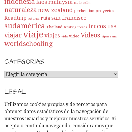
indonesia
laos
malaysia
meditación
naturaleza
new zealand
perhentian
proyectos
san francisco
Roadtrip
ruta
rotorua
sudamérica
trucos
USA
Thailand
trekking
trenes
viaje
viajar
Videos
viajes
video
vida
vipassana
worldschooling
CATEGORÍAS
C
A
T
LEGAL
E
G
Utilizamos cookies propias y de terceros para
O
obtener datos estadísticos de la navegación de
R
nuestros usuarios y mejorar nuestros servicios. Si
Í
acepta o continúa navegando, consideramos que
A