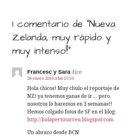
N
a
1 comentario de
“Nueva
v
Zelanda, muy rápido y
e
muy intenso!!”
g
a
Francesc y Sara
dice:
c
28 enero 2010 a las 15:10
Hola chicos! Muy chulo el reportaje de
i
NZ! ya tenemos ganas de ir… pero
nosotros lo haremos en 3 semanas!!
ó
Hemos colgado fotos de SF en el blog:
n
http://balapertotarreu.blogspot.com
d
Un abrazo desde BCN