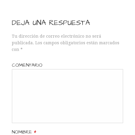
e
e
DEJA UNA RESPUESTA
n
Tu dirección de correo electrónico no será
publicada.
Los campos obligatorios están marcados
t
con
*
r
COMENTARIO
a
d
a
s
NOMBRE
*