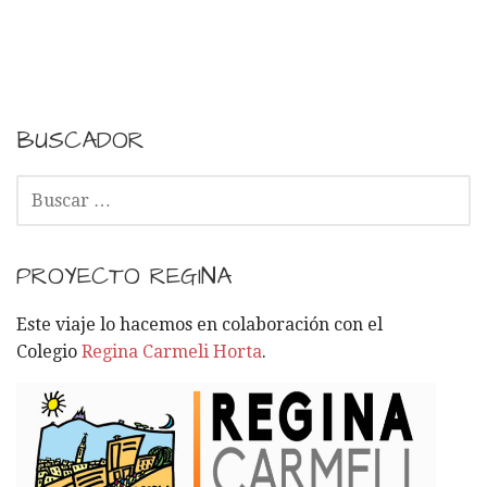
BUSCADOR
B
U
S
C
PROYECTO REGINA
A
R
Este viaje lo hacemos en colaboración con el
:
Colegio
Regina Carmeli Horta
.