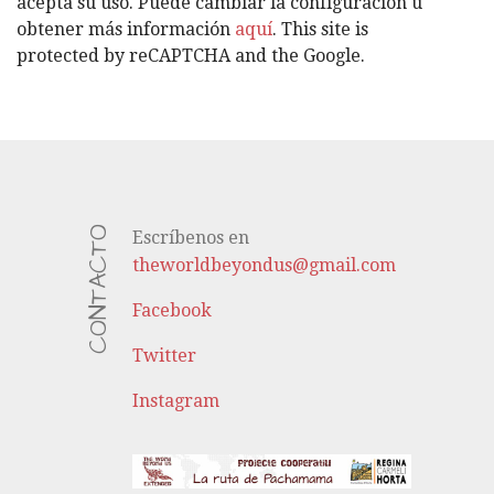
acepta su uso. Puede cambiar la configuración u
S
obtener más información
aquí
. This site is
protected by reCAPTCHA and the Google.
CONTACTO
Escríbenos en
theworldbeyondus@gmail.com
Facebook
Twitter
Instagram