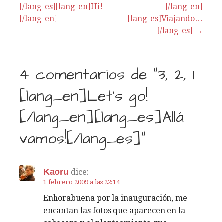
[/lang_es][lang_en]Hi!
[/lang_en]
N
[/lang_en]
[lang_es]Viajando…
a
[/lang_es] →
v
4 comentarios de
“3, 2, 1
e
[lang_en]Let’s go!
g
[/lang_en][lang_es]Allá
a
vamos![/lang_es]”
c
i
Kaoru
dice:
ó
1 febrero 2009 a las 22:14
Enhorabuena por la inauguración, me
n
encantan las fotos que aparecen en la