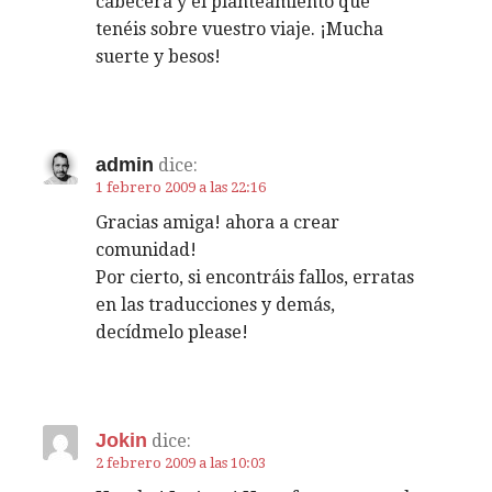
d
cabecera y el planteamiento que
tenéis sobre vuestro viaje. ¡Mucha
e
suerte y besos!
e
n
admin
dice:
t
1 febrero 2009 a las 22:16
Gracias amiga! ahora a crear
r
comunidad!
Por cierto, si encontráis fallos, erratas
a
en las traducciones y demás,
d
decídmelo please!
a
s
Jokin
dice:
2 febrero 2009 a las 10:03