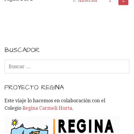
← Anterior
1
2
N
a
v
e
BUSCADOR
g
B
U
a
S
C
c
PROYECTO REGINA
A
i
R
Este viaje lo hacemos en colaboración con el
:
Colegio
Regina Carmeli Horta
.
ó
n