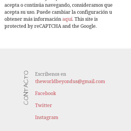
Í
acepta o continúa navegando, consideramos que
A
acepta su uso. Puede cambiar la configuración u
S
obtener más información
aquí
. This site is
protected by reCAPTCHA and the Google.
CONTACTO
Escríbenos en
theworldbeyondus@gmail.com
Facebook
Twitter
Instagram