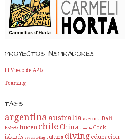
p
o
r
E
PROYECTOS INSPIRADORES
n
t
El Vuelo de APIs
Teaming
r
a
TAGS
d
argentina
australia
Bali
aventura
a
chile
China
buceo
Cook
bolivia
comida
diving
educacion
islands
cultura
couchsurfing