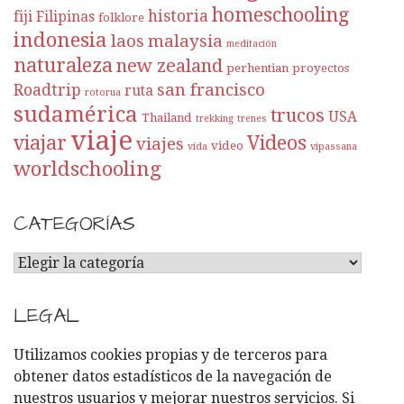
homeschooling
historia
fiji
Filipinas
folklore
indonesia
laos
malaysia
meditación
naturaleza
new zealand
perhentian
proyectos
san francisco
Roadtrip
ruta
rotorua
sudamérica
trucos
USA
Thailand
trekking
trenes
viaje
viajar
Videos
viajes
video
vida
vipassana
worldschooling
CATEGORÍAS
C
A
T
LEGAL
E
G
Utilizamos cookies propias y de terceros para
O
obtener datos estadísticos de la navegación de
R
nuestros usuarios y mejorar nuestros servicios. Si