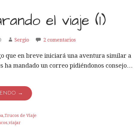
ando el viaje (I)
0
Sergio
2 comentarios
 que en breve iniciará una aventura similar a
nos ha mandado un correo pidiéndonos consejo…
YENDO →
pa
,
Trucos de Viaje
ucos
,
viajar