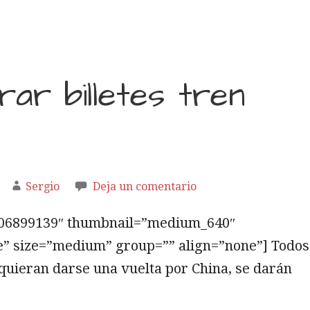
ar billetes tren
Sergio
Deja un comentario
5806899139″ thumbnail=”medium_640″
e” size=”medium” group=”” align=”none”] Todos
quieran darse una vuelta por China, se darán