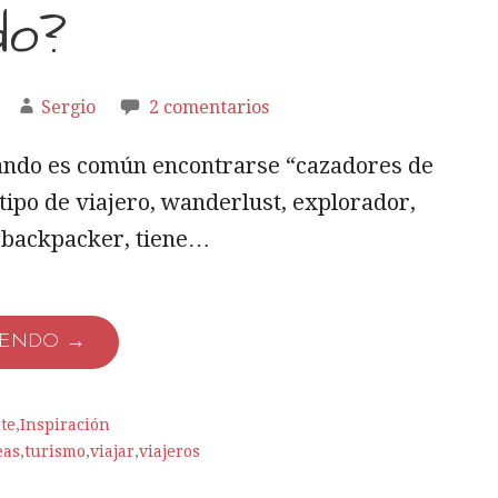
do?
Sergio
2 comentarios
ando es común encontrarse “cazadores de
 tipo de viajero, wanderlust, explorador,
 backpacker, tiene…
YENDO →
te
,
Inspiración
eas
,
turismo
,
viajar
,
viajeros