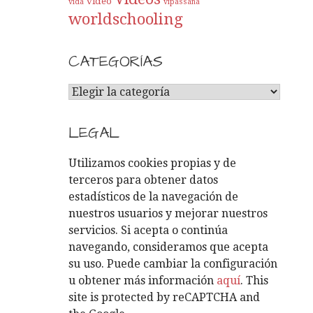
video
vida
vipassana
worldschooling
CATEGORÍAS
C
A
T
LEGAL
E
G
Utilizamos cookies propias y de
O
terceros para obtener datos
R
estadísticos de la navegación de
Í
nuestros usuarios y mejorar nuestros
A
servicios. Si acepta o continúa
S
navegando, consideramos que acepta
su uso. Puede cambiar la configuración
u obtener más información
aquí
. This
site is protected by reCAPTCHA and