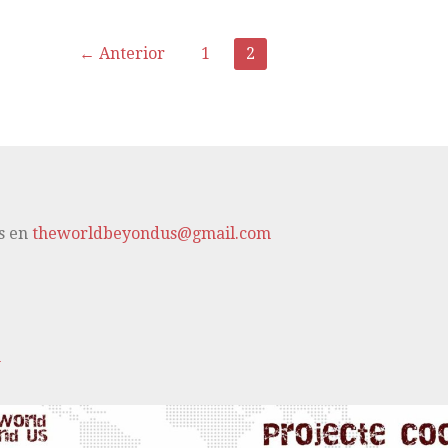
← Anterior
1
2
s en
theworldbeyondus@gmail.com
m