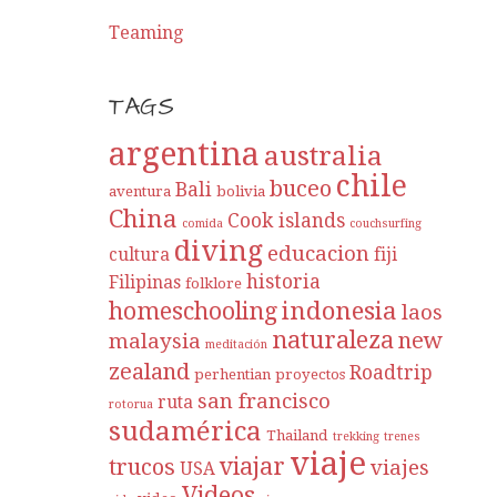
Teaming
TAGS
argentina
australia
chile
buceo
Bali
aventura
bolivia
China
Cook islands
comida
couchsurfing
diving
educacion
cultura
fiji
historia
Filipinas
folklore
indonesia
homeschooling
laos
naturaleza
new
malaysia
meditación
zealand
Roadtrip
perhentian
proyectos
san francisco
ruta
rotorua
sudamérica
Thailand
trekking
trenes
viaje
viajar
trucos
viajes
USA
Videos