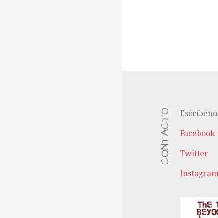
N
a
v
CONTACTO
Escríbeno
Facebook
e
Twitter
g
Instagra
a