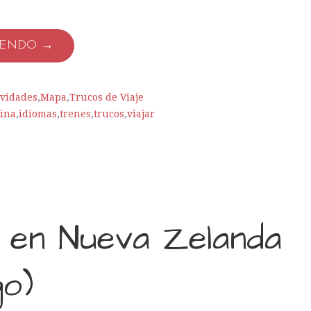
YENDO →
ividades
,
Mapa
,
Trucos de Viaje
ina
,
idiomas
,
trenes
,
trucos
,
viajar
r en Nueva Zelanda
go)