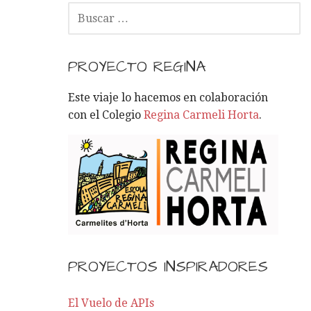
B
U
S
C
PROYECTO REGINA
A
R
Este viaje lo hacemos en colaboración
:
con el Colegio
Regina Carmeli Horta
.
PROYECTOS INSPIRADORES
El Vuelo de APIs